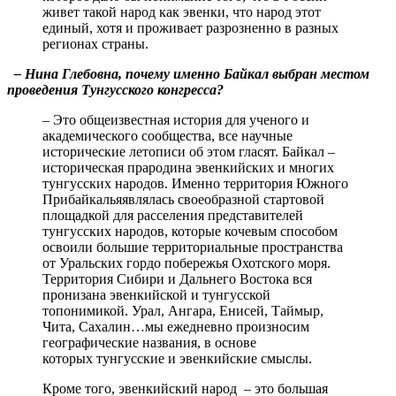
живет такой народ как эвенки, что народ этот
единый, хотя и проживает разрозненно в разных
регионах страны.
– Нина Глебовна, почему именно Байкал выбран местом
проведения Тунгусского конгресса?
– Это общеизвестная история для ученого и
академического сообщества, все научные
исторические летописи об этом гласят. Байкал –
историческая прародина эвенкийских и многих
тунгусских народов. Именно территория Южного
Прибайкальяявлялась своеобразной стартовой
площадкой для расселения представителей
тунгусских народов, которые кочевым способом
освоили большие территориальные пространства
от Уральских гордо побережья Охотского моря.
Территория Сибири и Дальнего Востока вся
пронизана эвенкийской и тунгусской
топонимикой. Урал, Ангара, Енисей, Таймыр,
Чита, Сахалин…мы ежедневно произносим
географические названия, в основе
которых тунгусские и эвенкийские смыслы.
Кроме того, эвенкийский народ – это большая