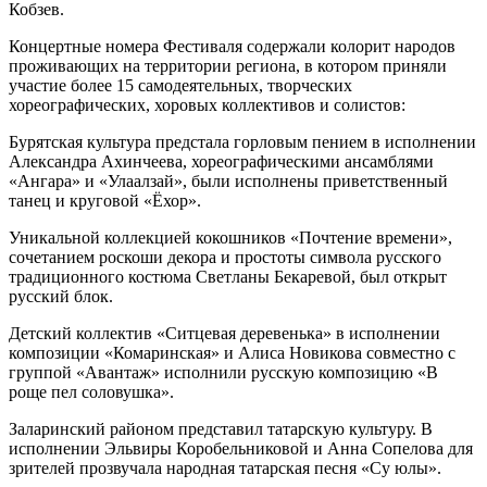
Кобзев.
Концертные номера Фестиваля содержали колорит народов
проживающих на территории региона, в котором приняли
участие более 15 самодеятельных, творческих
хореографических, хоровых коллективов и солистов:
Бурятская культура предстала горловым пением в исполнении
Александра Ахинчеева, хореографическими ансамблями
«Ангара» и «Улаалзай», были исполнены приветственный
танец и круговой «Ёхор».
Уникальной коллекцией кокошников «Почтение времени»,
сочетанием роскоши декора и простоты символа русского
традиционного костюма Светланы Бекаревой, был открыт
русский блок.
Детский коллектив «Ситцевая деревенька» в исполнении
композиции «Комаринская» и Алиса Новикова совместно с
группой «Авантаж» исполнили русскую композицию «В
роще пел соловушка».
Заларинский районом представил татарскую культуру. В
исполнении Эльвиры Коробельниковой и Анна Сопелова для
зрителей прозвучала народная татарская песня «Су юлы».