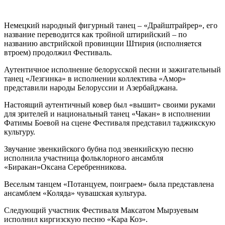
Немецкий народный фигурный танец – «Драйштрайрер», его
название переводится как тройной штирийский – по
названию австрийской провинции Штирия (исполняется
втроем) продолжил Фестиваль.
Аутентичное исполнение белорусской песни и зажигательный
танец «Лезгинка» в исполнении коллектива «Амор»
представили народы Белоруссии и Азербайджана.
Настоящий аутентичный ковер был «вышит» своими руками
для зрителей и национальный танец «Чакан» в исполнении
Фатимы Боевой на сцене Фестиваля представил таджикскую
культуру.
Звучание эвенкийского бубна под эвенкийскую песню
исполнила участница фольклорного ансамбля
«Биракан»Оксана Серебренникова.
Веселым танцем «Потанцуем, поиграем» была представлена
ансамблем «Коляда» чувашская культура.
Следующий участник Фестиваля Максатом Мырзуевым
исполнил киргизскую песню «Кара Коз».