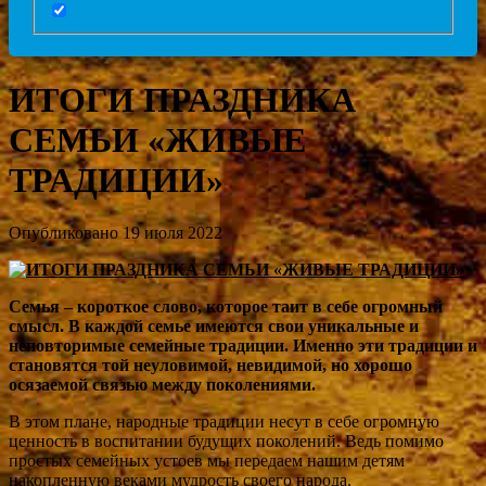
ИТОГИ ПРАЗДНИКА
СЕМЬИ «ЖИВЫЕ
ТРАДИЦИИ»
Опубликовано 19 июля 2022
Семья – короткое слово, которое таит в себе огромный
смысл. В каждой семье имеются свои уникальные и
неповторимые семейные традиции. Именно эти традиции и
становятся той неуловимой, невидимой, но хорошо
осязаемой связью между поколениями.
В этом плане, народные традиции несут в себе огромную
ценность в воспитании будущих поколений. Ведь помимо
простых семейных устоев мы передаем нашим детям
накопленную веками мудрость своего народа.