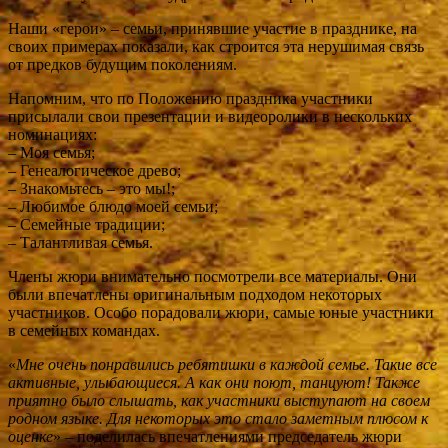
Наши «герои» – семьи, принявшие участие в празднике, на
своих примерах показали, как строится эта нерушимая связь
от предков будущим поколениям.
Напомним, что по Положению праздника участники
присылали свои презентации и видеоролики в нескольких
номинациях:
– Моя семья;
– Генеалогическое древо;
– Знакомьтесь – это мы!;
– Любимое блюдо моей семьи;
– Семейные традиции;
– Талантливая семья.
Члены жюри внимательно посмотрели все материалы. Они
были впечатлены оригинальным подходом некоторых
участников. Особо порадовали жюри, самые юные участники
в семейных командах.
«
Мне очень понравились ребятишки в каждой семье. Такие все
активные, улыбающиеся. А как они поют, танцуют! Также
приятно было слышать, как участники выступают на своем
родном языке. Для некоторых это стало заметным плюсом к
оценке
» – поделилась впечатлениями председатель жюри