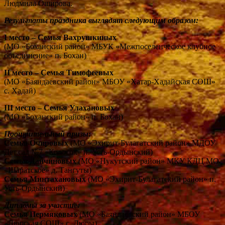
Людмила Оширова.
Результаты праздника выглядят следующим образом:
I место – Семья Вахрушкиных
(МО «Боханский район» МБУК «Межпоселенческое клубное
объединение» п. Бохан)
II место – Семья Тимофеевых
(МО «Баяндаевский район» МБОУ «Хатар-Хадайская СОШ»
с. Хадай)
III место – Семья Улахановых
(МО «Боханский район» п. Бохан)
Поощрительный призы:
Семья Очировых
(МО «Эхирит-Булагатский район» МДОУ
Дет.сад №7 «Колосок» п. Усть-Ордынский)
Семья Данчиновых
(МО «Нукутский район» МКУ КДЦ МО
«Шаратское» д. Тангуты)
Семья Минтахановых
(МО «Эхирит-Булагатский район» п.
Усть-Ордынский)
Дипломы за участие:
Семья Пермяковых
(МО «Баяндаевский район» МБОУ
«Люрская СОШ» с. Люры)