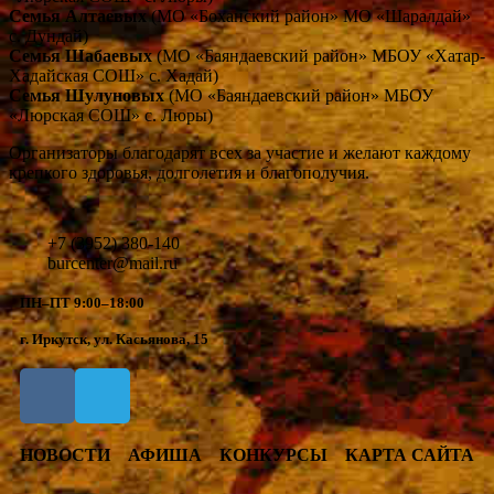
Семья Алтаевых
(МО «Боханский район» МО «Шаралдай»
с. Дундай)
Семья Шабаевых
(МО «Баяндаевский район» МБОУ «Хатар-
Хадайская СОШ» с. Хадай)
Семья Шулуновых
(МО «Баяндаевский район» МБОУ
«Люрская СОШ» с. Люры)
Организаторы благодарят всех за участие и желают каждому
крепкого здоровья, долголетия и благополучия.
+7 (3952) 380-140
burcenter@mail.ru
ПН–ПТ 9:00–18:00
г. Иркутск, ул. Касьянова, 15
НОВОСТИ
АФИША
КОНКУРСЫ
КАРТА САЙТА