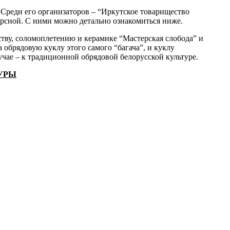
 Среди его организаторов – “Иркутское товарищество
курсной. С ними можно детально ознакомиться ниже.
еству, соломоплетению и керамике “Мастерская слобода” и
 обрядовую куклу этого самого “багача”, и куклу
учае – к традиционной обрядовой белорусской культуре.
УРЫ