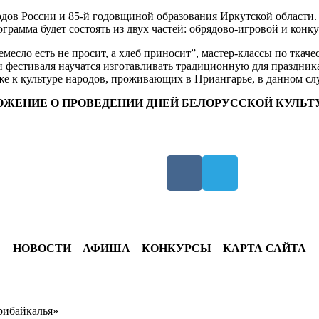
одов России и 85-й годовщиной образования Иркутской области.
ограмма будет состоять из двух частей: обрядово-игровой и кон
месло есть не просит, а хлеб приносит”, мастер-классы по ткач
и фестиваля научатся изготавливать традиционную для праздника
же к культуре народов, проживающих в Приангарье, в данном сл
ОЖЕНИЕ О ПРОВЕДЕНИИ ДНЕЙ БЕЛОРУССКОЙ КУЛЬТ
НОВОСТИ
АФИША
КОНКУРСЫ
КАРТА САЙТА
рибайкалья»