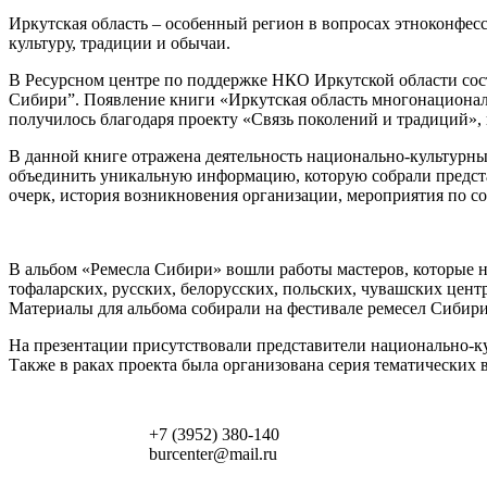
Иркутская область – особенный регион в вопросах этноконфе
культуру, традиции и обычаи.
В Ресурсном центре по поддержке НКО Иркутской области сост
Сибири”. Появление книги «Иркутская область многонационал
получилось благодаря проекту «Связь поколений и традиций»,
В данной книге отражена деятельность национально-культурны
объединить уникальную информацию, которую собрали предста
очерк, история возникновения организации, мероприятия по с
В альбом «Ремесла Сибири» вошли работы мастеров, которые н
тофаларских, русских, белорусских, польских, чувашских цент
Материалы для альбома собирали на фестивале ремесел Сибири.
На презентации присутствовали представители национально-к
Также в раках проекта была организована серия тематически
+7 (3952) 380-140
burcenter@mail.ru