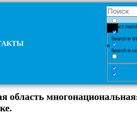
Exact matc
Search in ti
ТАКТЫ
Search in c
я область многонациональная
ке.