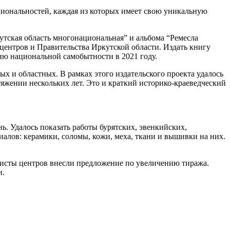
циональностей, каждая из которых имеет свою уникальную
тская область многонациональная” и альбома “Ремесла
центров и Правительства Иркутской области. Издать книгу
ию национальной самобытности в 2021 году.
х и областных. В рамках этого издательского проекта удалось
жении нескольких лет. Это и краткий историко-краеведческий
. Удалось показать работы бурятских, эвенкийских,
иалов: керамики, соломы, кожи, меха, ткани и вышивки на них.
висты центров внесли предложение по увеличению тиража.
и.