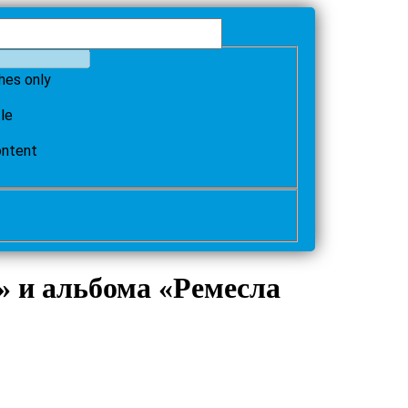
hes only
tle
ontent
» и альбома «Ремесла