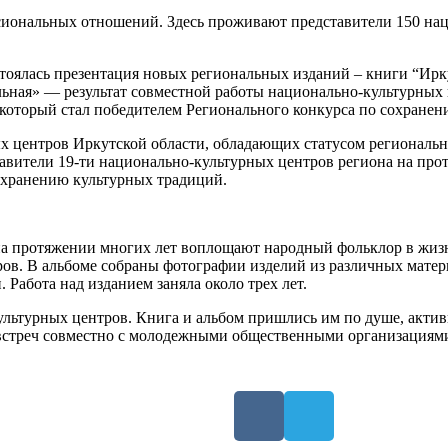
ссиональных отношений. Здесь проживают представители 150 на
оялась презентация новых региональных изданий – книги “Ирку
ьная» — результат совместной работы национально-культурных 
 который стал победителем Регионального конкурса по сохранен
х центров Иркутской области, обладающих статусом региональны
вители 19-ти национально-культурных центров региона на протя
охранению культурных традиций.
а протяжении многих лет воплощают народный фольклор в жизнь
ров. В альбоме собраны фотографии изделий из различных матер
 Работа над изданием заняла около трех лет.
ультурных центров. Книга и альбом пришлись им по душе, акти
х встреч совместно с молодежными общественными организациям