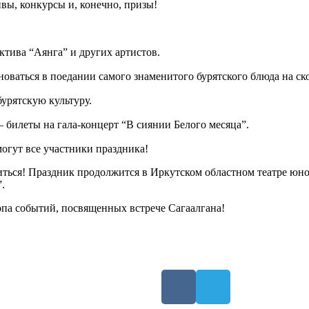
вы, конкурсы и, конечно, призы!
тива “Аянга” и других артистов.
новаться в поедании самого знаменитого бурятского блюда на ско
урятскую культуру.
 билеты на гала-концерт “В сиянии Белого месяца”.
огут все участники праздника!
ться! Праздник продолжится в Иркутском областном театре юного
.
опа событий, посвященных встрече Сагаалгана!