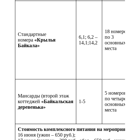
3
о
к
к
т
18 номеров
Стандартные
х
6,1; 6,2 –
по 3
номера
«Крылья
ч
14,1;14,2
основных
Байкала»
о
места
к
у
д
к
н
4
с
5 номеров
Мансарды (второй этаж
с
по четыре
коттеджей
«Байкальская
1-5
о
основных
деревенька»
в
места
У
у
Стоимость комплексного питания на мероприятии 41
16 июня (ужин – 650 руб.);