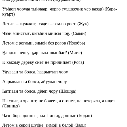
Уъһюп чоруда тыйлаар, чөргө түъшкеҷик чер ӄазар) (Кара-
куърт)
Летит – жужжит, сядет – землю роет. (Жук)
Чээн миистығ, кыъһин миисы чоӄ. (Сыын)
Летом с рогами, зимой без рогов (Изюбрь)
Ӄандығ нешӄа ӄар чыъпшынбас? (Миис)
К какому дереву снег не прилипает (Рога)
Удуваан та болса, һаарыӄтап чору.
Аарываан та болса, айуулап чору.
Һатпаан та болса, ділеп чору (Шошӄа)
На спит, а храпит, не болеет, а стонет, не потеряла, а ищет
(Свинья)
Чаэн бора доннығ, кыъһин аӄ доннығ (Һодан)
Летом в серой шубке, зимой в белой (Заяц)