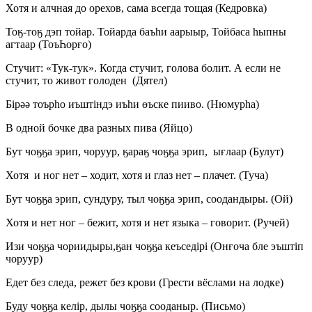
Хотя и алчная до орехов, сама всегда тощая (Кедровка)
Тоӄ-тоӄ дэп тойар. Тойарда баъһи аарыыр, Тойбаса һыпны
агтаар (ТоъҺорғо)
Стучит: «Тук-тук». Когда стучит, голова болит. А если не
стучит, то живот голоден (Дятел)
Бірәә тоърһо иъштіндэ иъһи өъске пииво. (Нюмурһа)
В одной бочке два разных пива (Яйцо)
Бут чоӄӄа эрип, чоруур, ӄараӄ чоӄӄа эрип, ығлаар (Булут)
Хотя и ног нет – ходит, хотя и глаз нет – плачет. (Туча)
Бут чоӄӄа эрип, сундуру, тыл чоӄӄа эрип, соодандыры. (Ой)
Хотя и нет ног – бежит, хотя и нет языка – говорит. (Ручей)
Изи чоӄӄа чориидыры,ӄан чоӄӄа кеъседірі (Онғоча бле эъштіп
чоруур)
Едет без следа, режет без крови (Грести вёслами на лодке)
Буду чоӄӄа келір, дылы чоӄӄа сооданыр. (Письмо)