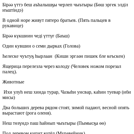
Бірәә үттэ беш аъһалышӄы черлеп чыътыры (Бөш эргек элділ
иъштіндэ)
В одной норе живут пятеро братьев. (Пять пальцев в
рукавице)
Бірәә күкшиин чеді үттүғ (Баъш)
Один кувшин о семи дырках (Голова)
Һелеске чуътуӄ һырлаан (Киши эргәән пишек бле кеъскен)
Ящерица перелезла через колоду (Человек ножом порезал
палец).
Животные
Ихи улуh неш хинда турар, Чазыhн унсвар, каhин туевар (иби
мисы)
Два больших дерева рядом стоят, зимой падают, весной опять
вырастают (рога оленя).
Неш төзүндэ паш һайнып чыътыры (Пымысӄа өө)
Под деревом кипит котёл (Муравейник)