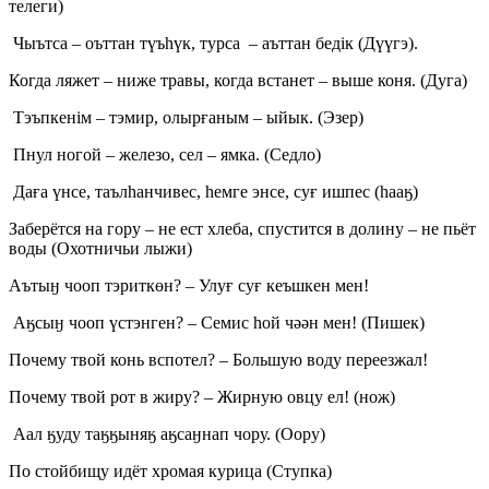
телеги)
Чыътса – оъттан түъһүк, турса – аъттан бедік (Дүүгэ).
Когда ляжет – ниже травы, когда встанет – выше коня. (Дуга)
Тэъпкенім – тэмир, олырғаным – ыйык. (Эзер)
Пнул ногой – железо, сел – ямка. (Седло)
Даға үнсе, таълһанчивес, һемге энсе, суғ ишпес (һааӄ)
Заберётся на гору – не ест хлеба, спустится в долину – не пьёт
воды (Охотничьи лыжи)
Аътыӈ чооп тэриткөн? – Улуғ суғ кеъшкен мен!
Аӄсыӈ чооп үстэнген? – Семис һой чәән мен! (Пишек)
Почему твой конь вспотел? – Большую воду переезжал!
Почему твой рот в жиру? – Жирную овцу ел! (нож)
Аал ӄуду таӄӄыняӄ аӄсаӈнап чору. (Оору)
По стойбищу идёт хромая курица (Ступка)