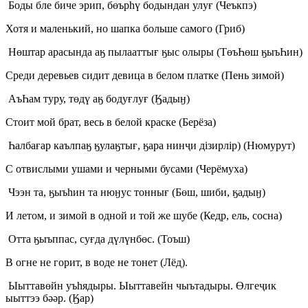
Боды бле биче эрип, бөърһү бодындан улуғ (Чеъкпэ)
Хотя и маленький, но шапка больше самого (Гриб)
Нөштар арасында аӄ пылааттығ ӄыс олыры (ТөъҺөш ӄыъҺин)
Среди деревьев сидит девица в белом платке (Пень зимой)
АъҺам туру, төдү аӄ бодуғлуғ (Ӄадыӈ)
Стоит мой брат, весь в белой краске (Берёза)
Һалбағар каълпаӄ ӄулаӄтығ, ӄара нинҷи дізирлір) (Нюмурут)
С отвислыми ушами и черными бусами (Черёмуха)
Чээн та, ӄыъһин та нюӈус тоннығ (Бөш, шиби, ӄадыӈ)
И летом, и зимой в одной и той же шубе (Кедр, ель, сосна)
Отта ӄыъппас, суғда дүлүнбөс. (Тоъш)
В огне не горит, в воде не тонет (Лёд).
Ыыттавөйн уъһядыры. Ыыттавейн чыътадыры. Өлгеҷик
ыыттээ бәәр. (Ӄар)