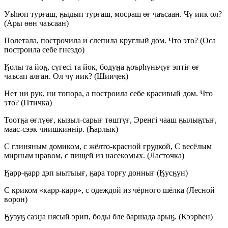
Уъһюп турғаш, ӄыдып турғаш, мосраш өғ чаъсаан. Чү иик ол?
(Ары өөн чаъсаан)
Полетала, построчила и слепила круглый дом. Что это? (Оса
построила себе гнездо)
Ӄолы та йоӄ, сүгесі та йок, бодуӈа ӄоърһуньҷуғ эптіғ өғ
чаъсап алған. Ол чү иик? (Шииҷек)
Нет ни рук, ни топора, а построила себе красивый дом. Что
это? (Птичка)
Тоотӄа өғлүөғ, кызыл-сарығ төштүғ, Эренгі чааш ӄылыӄтығ,
маас-сээк чиишкиннір. (Һарлык)
С глиняным домиком, с жёлто-красной грудкой, С весёлым
мирным нравом, с пищей из насекомых. (Ласточка)
Ӄарр-ӄарр дэп ыытыығ, ӄара торғу доннығ (Ӄусӄун)
С криком «карр-карр», с одеждой из чёрного шёлка (Лесной
ворон)
Ӄузуӄ саэӈа нясый эрип, боды бле баршада арыӄ. (Кээрһен)