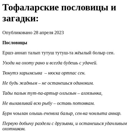
Тофаларские пословицы и
загадки:
Опубликовано 28 апреля 2023
Пословицы
Ершэ аннап талып тутуш тутуш-та жёылый болыр сен.
Уходи на охоту рано и всегда будешь с удачей.
Тюнутэ харымсыва – нюска ортпас сен.
Не будь жадным – не останешься одиноким.
Тады палык тут-па-артыр олгызын – алгвзынка,
Не вылавливай всю рыбу – оставь потомкам.
Бурн чоылан олышь еченвла балыр, сен-ка чонлыта аннар.
Первую добычу раздели с друзьями, и останешься удачливым
охотником.