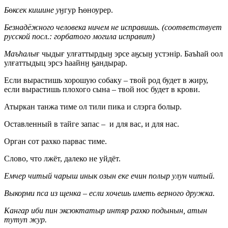
Б
ө
ксек кишине у
ӈгур Һөноурер.
Безнадёжного человека ничем не исправишь. (соответствует
русской посл.: горбатого могила исправит)
Маъ
ha
лы
ғ чыдығ улғаттырдыӈ эрсе аӄсыӈ устэнiр. Баъhай оол
улғаттыдыц эрсэ haaйнӈ ӄандырар.
Если вырастишь хорошую собаку – твой род будет в жиру,
если вырастишь плохого сына – твой нос будет в крови.
Атыркан танжа тиме ол тили пика и слэрга болыр.
Оставленный в тайге запас – и для вас, и для нас.
Орган сот рахко парвас тиме.
Слово, что лжёт, далеко не уйдёт.
Емчер читый чарыш инык озын еке ечин полыр улун читый.
Выкорми пса из щенка – если хочешь иметь верного дружка.
Кангар иби пин эксюктатыр интяр рахко подынын, атын
тутуп жур.