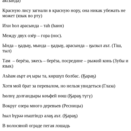
аксында)
Красную лису загнали в красную нору, она никак убежать не
может (язык во рту)
Ихи hoл арасында – таh (hаин)
Между двух озёр – гора (нос).
Ында – ӄадыӈ, мында – ӄадыӈ, арасында – ӄызыл аът. (Тіш,
тыл)
Там – берёза, зжесь – берёза, посредине – рыжий конь (Зубы и
язык)
Аъһам аърт аҷ ыры та, көршүп болбас. (Ӄараӄ)
Хотя мой брат за перевалом, но нельзя увидеться (Глаза)
Һөлнү долғандыры көъфей нөш (Ӄараӄ түгү)
Вокруг озера много деревьев (Ресницы)
Һыл һүрәә иъштіндэ алаӄ аът. (Ӄараӄ)
В волосяной ограде пегая лошадь