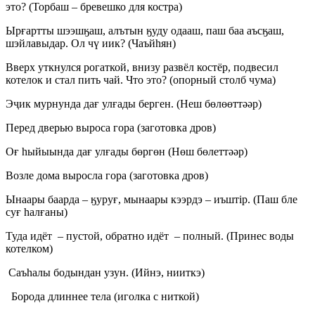
это? (Торбаш – бревешко для костра)
Ырғартты шээшӄаш, алътын ӄуду одааш, паш баа аъсӄаш,
шэйлавыдар. Ол чү иик? (Чаъйһян)
Вверх уткнулся рогаткой, внизу развёл костёр, подвесил
котелок и стал пить чай. Что это? (опорный столб чума)
Эҷик мурнунда дағ улғады берген. (Неш бөлөөттәәр)
Перед дверью выроса гора (заготовка дров)
Оғ һыйыында дағ улғады бөргөн (Нөш бөлеттәәр)
Возле дома выросла гора (заготовка дров)
Ынаары баарда – ӄуруғ, мынаары кээрдэ – иъштір. (Паш бле
суғ һалғаны)
Туда идёт – пустой, обратно идёт – полный. (Принес воды
котелком)
Саъһалы бодындан узун. (Ийнэ, нииткэ)
Борода длиннее тела (иголка с ниткой)