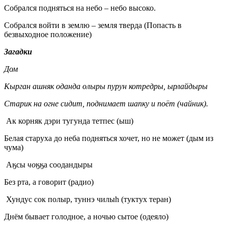
Собрался подняться на небо – небо высоко.
Собрался войти в землю – земля тверда (Попасть в
безвыходное положение)
Загадки
Дом
Кырган ашняк оданда олыры пурун котредры, ырлайдыры
Старик на огне сидит, поднимает шапку и поёт (чайник).
Ак корняк дэри тугунда тетпес (ыш)
Белая старуха до неба подняться хочет, но не может (дым из
чума)
Аӄсы
чо
ӄӄа соодандыры
Без рта, а говорит (радио)
Хундус сок полыр, туннэ чилыh (туктух теран)
Днём бывает голодное, а ночью сытое (одеяло)