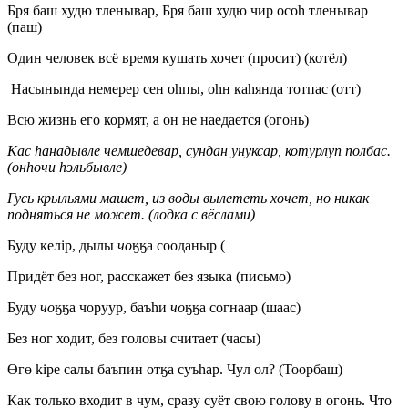
Бря баш худю тленывар, Бря баш худю чир осоh тленывар
(паш)
Один человек всё время кушать хочет (просит) (котёл)
Насынында немерер сен оhпы, оhн каhянда тотпас (отт)
Всю жизнь его кормят, а он не наедается (огонь)
Кас
h
анадывле чемшедевар, сундан унуксар, котурлуп полбас.
(он
ho
ч
u
h
эльбывле)
Гусь крыльями машет, из воды вылететь хочет, но никак
подняться не может. (лодка с вёслами)
Буду келiр, дылы
чо
ӄӄа сооданыр (
Придёт без ног, расскажет без языка (письмо)
Буду
чо
ӄӄа чоруур, баъhи
чо
ӄӄа согнаар (шаас)
Без ног ходит, без головы считает (часы)
Өгө kipe салы баъпин отӄа суъhар. Чyл ол? (Тоорбаш)
Как только входит в чум, сразу суёт свою голову в огонь. Что