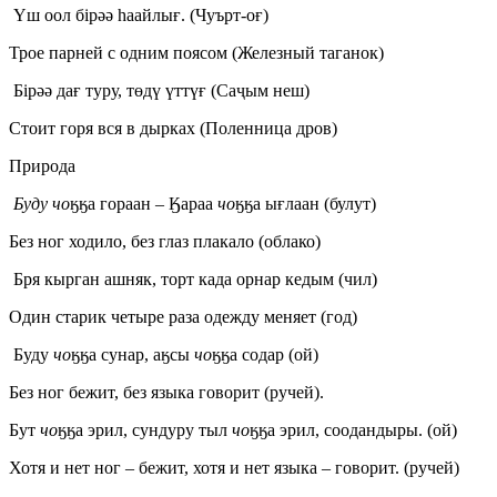
Үш оол бірәә һаайлығ. (Чуърт-оғ)
Трое парней с одним поясом (Железный таганок)
Бірәә дағ туру, төдү үттүғ (Саҷым неш)
Стоит горя вся в дырках (Поленница дров)
Природа
Буду чо
ӄӄа гораан – Ӄараа
чо
ӄӄа ығлаан (булут)
Без ног ходило, без глаз плакало (облако)
Бря кырган ашняк, торт када орнар кедым (чил)
Один старик четыре раза одежду меняет (год)
Буду
чо
ӄӄа сунар, аӄсы
чо
ӄӄа содар (ой)
Без ног бежит, без языка говорит (ручей).
Бут
чо
ӄӄа эрил, сундуру тыл
чо
ӄӄа эрил, соодандыры. (ой)
Хотя и нет ног – бежит, хотя и нет языка – говорит. (ручей)