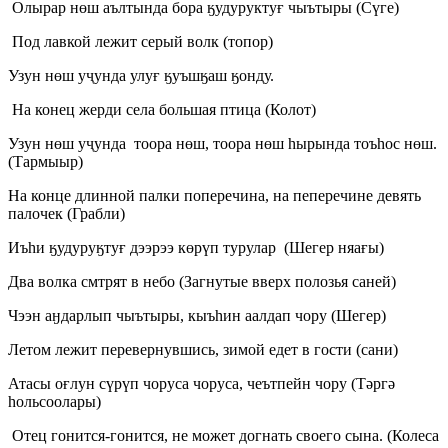
Олырар нөш аълтында бора ӄудуруктуғ чыътыры (Сүге)
Под лавкой лежит серый волк (топор)
Узун нөш уҷунда улуғ ӄуъшӄаш ӄонду.
На конец жерди села большая птица (Колот)
Узун нөш уҷунда тоора нөш, тоора нөш һырында тоъһос нөш.
(Тармыыр)
На конце длинной палки поперечина, на пеперечине девять
палочек (Грабли)
Иъһи ӄудуруӄтуғ дээрээ көрүп турулар (Шегер няағы)
Два волка смтрят в небо (Загнутые вверх полозья саней)
Чээн аӈдарлып чыътыры, кыъһин аалдап чору (Шегер)
Летом лежит перевернувшись, зимой едет в гости (сани)
Атасы оғлун сүрүп чоруса чоруса, чеътпейн чору (Тәргә
һольсоолары)
Отец гонится-гонится, не может догнать своего сына. (Колеса