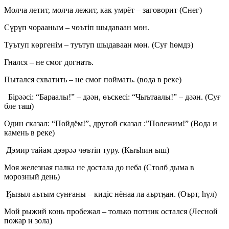
Молча летит, молча лежит, как умрёт – заговорит (Снег)
Сүрүп чорааным – чөътіп шыдаваан мөн.
Туътуп көргенім – туътуп шыдаваан мөн. (Суғ һөмдэ)
Гнался – не смог догнать.
Пытался схватить – не смог поймать. (вода в реке)
Бірәәсі: “Бараалы!” – дәән, өъскесі: “Чыътаалы!” – дәән. (Суғ
бле таш)
Один сказал: “Пойдём!”, другой сказал :”Полежим!” (Вода и
камень в реке)
Дэмир тайам дээрәә чөътіп туру. (Кыъһин ыш)
Моя железная палка не достала до неба (Столб дыма в
морозный день)
Ӄызыл аътым сунғаны – кидіс нёнаа ла аъртӄан. (Өърт, һүл)
Мой рыжий конь пробежал – только потник остался (Лесной
пожар и зола)