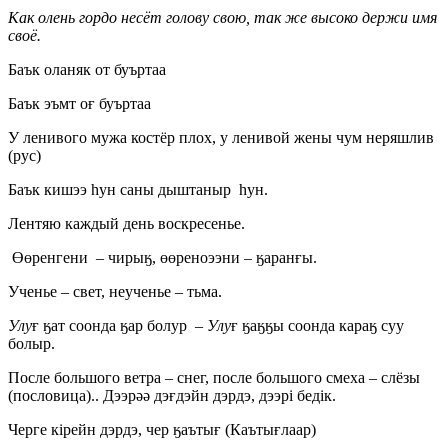
Как олень гордо несёт голову свою, так же высоко держи имя
своё.
Баък оланяк от буъртаа
Баък эъмт оғ буъртаа
У ленивого мужа костёр плох, у ленивой жены чум неряшлив
(рус)
Баък кишээ hун саны дыштаныр hун.
Лентяю каждый день воскресенье.
Өөренгени – чирыӄ, өөреноээни – ӄаранғы.
Ученье – свет, неученье – тьма.
Улу
ғ ӄат соонда ӄар болур –
Улу
ғ ӄаӄӄы соонда караӄ суу
болыр.
После большого ветра – снег, после большого смеха – слёзы
(пословица).. Дээрәә дэғдэйн дэрдэ, дээрі бедік.
Черге кірейн дэрдэ, чер ӄаътығ (Каътығлаар)