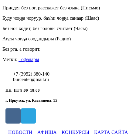
Приедет без ног, расскажет без языка (Письмо)
Буду чоӄӄа чоруур, баъһи чоӄӄа санаар (Шаас)
Без ног ходит, без головы считает (Часы)
Аӄсы чоӄӄа соодандыры (Радио)
Без рта, а говорит.
Метки:
Тофалары
+7 (3952) 380-140
burcenter@mail.ru
ПН–ПТ 9:00–18:00
г. Иркутск, ул. Касьянова, 15
НОВОСТИ
АФИША
КОНКУРСЫ
КАРТА САЙТА