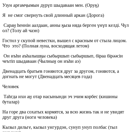
Узун арғамҷымын дүрүп шыдаваан мен. (Оруӄ)
Я не смог свернуть свой длинный аркан (Дорога)
Сараӈ һеннін аалдаан, анны ӄыза няда берген үнүп келді. Чүл
ол? (Толу ай чаэн)
Гостил у скупой невестки, вышел с красным от стыла лицом.
Что это? (Полная луна, восходящая летом)
Он иъһи аъһалышӄы сыбыршып сыбыршып, біраа бірәәсін
чеътіп шыдаваан (Чылныӈ он иъһи аэ)
Двенадцать братьев гоняются друг за другом, гоняются, а
догнать не могут (Двенадцать месяцев года)
Человек
Таhгда ихи аӈ отар насынынди эч эчим корбес (кишины
буталар)
На горе два сохатых кормятся, за всю жизнь так и не увидят
друг друга (ноги человека)
Кызыл дильге, кызыл унгурдэн, сунуп унуп полбас (тыл