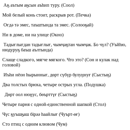
Аӄ аътым аӄсын аъһип туру. (Соол)
Мой белый конь стоит, раскрыв рот. (Печка)
Оғдә тә эмес, таъштында та эмес. (Солооӄай)
Ни в доме, ни на улице (Окно)
Тадығлығдан тадығлығ, чымҷаӄтан чымҷак. Бо чүл? (Уъйһю,
нюдуруӄ баъш аълтында)
Слаще сладкого, мягче мягкого. Что это? (Сон и кулак над
головой)
Иъһи нёон һырыннығ, дөрт сүбүр булуӈнуғ (Сыстыӄ)
Два толстых брюха, четыре острых угла. (Подушка)
Дөрт оол нюӈус, бөърттүғ (Сыстыӄ)
Четыре парня с одной-единственной шапкой (Стол)
Чүс ӄуъшӄаш бірәә һаайлығ (Чуърт-өғ)
Сто птиц с одним клювом (Чум)