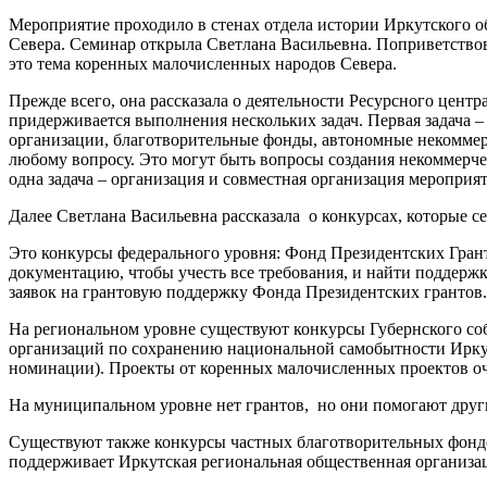
Мероприятие проходило в стенах отдела истории Иркутского о
Севера. Семинар открыла Светлана Васильевна. Поприветствов
это тема коренных малочисленных народов Севера.
Прежде всего, она рассказала о деятельности Ресурсного центр
придерживается выполнения нескольких задач. Первая задача 
организации, благотворительные фонды, автономные некоммер
любому вопросу. Это могут быть вопросы создания некоммерче
одна задача – организация и совместная организация мероприя
Далее Светлана Васильевна рассказала о конкурсах, которые с
Это конкурсы федерального уровня: Фонд Президентских Гран
документацию, чтобы учесть все требования, и найти поддержк
заявок на грантовую поддержку Фонда Президентских грантов.
На региональном уровне существуют конкурсы Губернского со
организаций по сохранению национальной самобытности Иркут
номинации). Проекты от коренных малочисленных проектов оче
На муниципальном уровне нет грантов, но они помогают друг
Существуют также конкурсы частных благотворительных фонд
поддерживает Иркутская региональная общественная организа