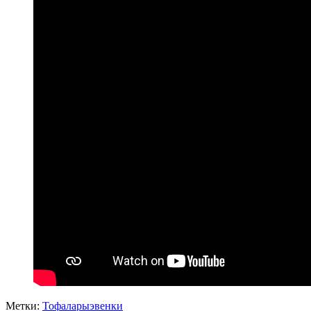
Метки:
Тофалары
эвенки