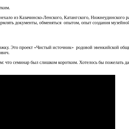
тким.
иехало из Казачинско-Ленского, Катангского, Нижнеудинского р
формлять документы, обменяться опытом, опыт создания музейно
ержку. Это проект «Чистый источник» родовой эвенкийской общ
рович.
ом: что семинар был слишком коротким. Хотелось бы пожелать д