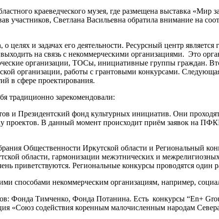
бластного краеведческого музея, где размещена выставка «Мир 
ав участников, Светлана Васильевна обратила внимание на соот
а, о целях и задачах его деятельности. Ресурсный центр являетс
– выходить на связь с некоммерческими организациями. Это ор
ческие организации, ТОСы, инициативные группы граждан. Втор
ской организации, работы с грантовыми конкурсами. Следующая 
тий в сфере проектирования.
ебя традиционно зарекомендовали:
тов и Президентский фонд культурных инициатив. Они проходя
у проектов. В данный момент происходит приём заявок на ПФКИ.
брания Общественности Иркутской области и Региональный кон
ской области, гармонизации межэтнических и межрелигиозных 
нь приветствуются. Региональные конкурсы проводятся один ра
ими способами некоммерческим организациям, например, социа
ов: Фонда Тимченко, Фонда Потанина. Есть конкурсы “En+ Gr
ция «Союз содействия коренным малочисленным народам Севера