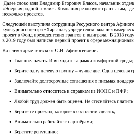
Далее слово взял Владимир Егорович Елясов, начальник отде
«Энергия родной земли» . Компания реализуют гранты там, гд
несколько проектов.
Следующей выступила сотрудница Ресурсного центра Афиноге
культурного центра «Харгана», учредителем ряда некоммерчес
проект в Фонд президентских грантов и выиграла. В 2018 году
в 2019 году был написан первый проект в сфере межнационал
Вот некоторые тезисы от О.И. Афиногеновой:
Главное- начать. И выходить за рамки комфортной среды;
Берите одну целевую группу – лучше две. Одна целевая г
Заключайте долгосрочные соглашения о письмах поддерж
Внимательно относитесь к справкам из ИФНС и ПФР;
Любой труд должен быть оценен. Не стесняйтесь платить
Берите те проекты, которые в состоянии сделать;
Внимательно работайте с партнёрами;
Берегите репутацию;