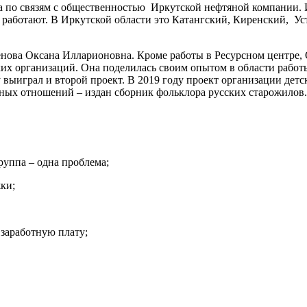
ла по связям с общественностью Иркутской нефтяной компании.
е работают. В Иркутской области это Катангский, Киренский, 
нова Оксана Илларионовна. Кроме работы в Ресурсном центре,
ких организаций. Она поделилась своим опытом в области работ
 выиграл и второй проект. В 2019 году проект организации дет
ьных отношений – издан сборник фольклора русских старожилов
руппа – одна проблема;
ки;
 заработную плату;