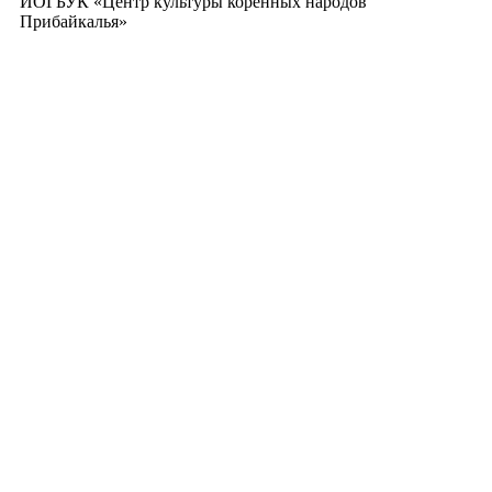
ИОГБУК «Центр культуры коренных народов
Прибайкалья»