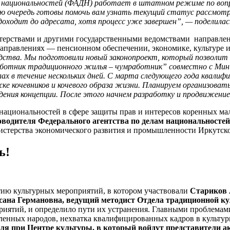
 национальностей (ФАДН) работает в штатном режиме по вопро
сою очередь готовы помочь вам узнать текущий статус рассмот
доходит до адресата, хотя процесс уже завершен”, — поделилас
стерствами и другими государственными ведомствами направлен
аправлениях — пенсионном обеспечении, экономике, культуре и
водства. Мы подготовили новый законопроект, который позвол
отник традиционного жилья – чумработник” совместно с Мини
ах в течение нескольких дней. С марта следующего года квали
жке кочевников и кочевого образа жизни. Планируем организов
дения концепции. После этого начнем разработку и продвижени
м национальностей в сфере защиты прав и интересов коренных 
ководителя Федерального агентства по делам национальностей
истерства экономического развития и промышленности Иркутск
ь!
тию культурных мероприятий, в котором участвовали
Стариков 
сана Германовна,
ведущий методист Отдела традиционной ку
иятий, и определило пути их устранения. Главными проблемами
ленных народов, нехватка квалифицированных кадров в культу
бля при Центре культуры, в который войдут представители 