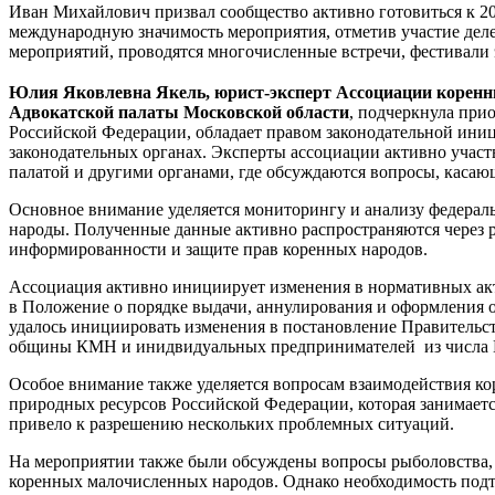
Иван Михайлович призвал сообщество активно готовиться к 2
международную значимость мероприятия, отметив участие дел
мероприятий, проводятся многочисленные встречи, фестивали 
Юлия Яковлевна Якель, юрист-эксперт Ассоциации коренны
Адвокатской палаты Московской области
, подчеркнула при
Российской Федерации, обладает правом законодательной ини
законодательных органах. Эксперты ассоциации активно учас
палатой и другими органами, где обсуждаются вопросы, касаю
Основное внимание уделяется мониторингу и анализу федераль
народы. Полученные данные активно распространяются через 
информированности и защите прав коренных народов.
Ассоциация активно инициирует изменения в нормативных акт
в Положение о порядке выдачи, аннулирования и оформления ох
удалось инициировать изменения в постановление Правительства
общины КМН и инидвидуальных предпринимателей из числа КМН 
Особое внимание также уделяется вопросам взаимодействия 
природных ресурсов Российской Федерации, которая занимаетс
привело к разрешению нескольких проблемных ситуаций.
На мероприятии также были обсуждены вопросы рыболовства, 
коренных малочисленных народов. Однако необходимость подт