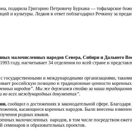
на, подарила Григорию Петровичу Бурхана — тофаларское божест
ций и культуры. Ледков в ответ поблагодарил Речкину за пред
енных малочисленных народов Севера, Сибири и Дальнего Во
в 1993 году, насчитывает 34 отделения по всей стране и предста
т с государственными и международными организациями, такими
ивает российскую позицию и традиционные ценности коренных
оренных народов”. Мы же держимся стойко за наши традиционн
и во всех международных документах”.
ции,
сообщил о достижениях в законодательной сфере. Благодар
ложения, касающиеся коренных народов. Были внесены изменени
изучения родных языков.
ренных малочисленных народов, в том числе посредством ежег
й семинаров и образовательных проектов.