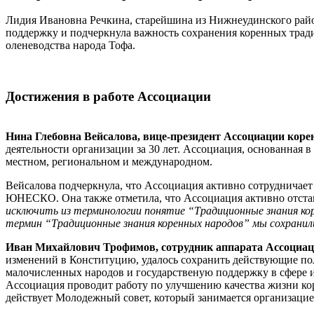
Лидия Ивановна Речкина, старейшина из Нижнеудинского райо
поддержку и подчеркнула важность сохранения коренных тради
оленеводства народа Тофа.
Достижения в работе Ассоциации
Нина Глебовна Вейсалова, вице-президент Ассоциации кор
деятельности организации за 30 лет. Ассоциация, основанная 
местном, региональном и международном.
Вейсалова подчеркнула, что Ассоциация активно сотрудничае
ЮНЕСКО. Она также отметила, что Ассоциация активно отста
исключить из терминологии понятие “Традиционные знания к
термин “
Традиционные знания коренных народов
” мы сохранил
Иван Михайлович Трофимов, сотрудник аппарата Ассоциа
изменений в Конституцию, удалось сохранить действующие по
малочисленных народов и государственую поддержку в сфере 
Ассоциация проводит работу по улучшению качества жизни ко
действует Молодежный совет, который занимается организацие