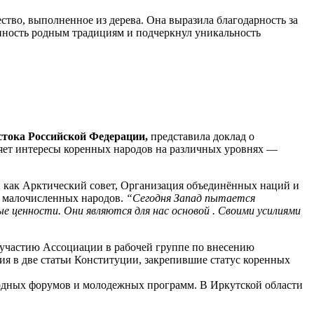
во, выполненное из дерева. Она выразила благодарность за
анность родным традициям и подчеркнул уникальность
стока Российской Федерации,
представила доклад о
вляет интересы коренных народов на различных уровнях —
 как Арктический совет, Организация объединённых наций и
 малочисленных народов.
“Сегодня Запад пытается
ые ценности.
Они являются для нас основой . Своими усилиями
я участию Ассоциации в рабочей группе по внесению
я в две статьи Конституции, закрепившие статус коренных
одных форумов и молодежных программ. В Иркутской области