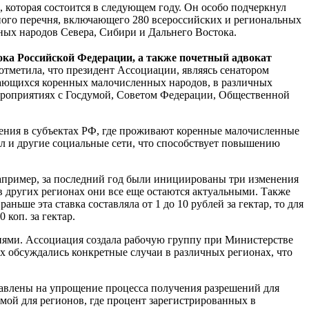
которая состоится в следующем году. Он особо подчеркнул
ного перечня, включающего 280 всероссийских и региональных
ных народов Севера, Сибири и Дальнего Востока.
ка Российской Федерации, а также почетный адвокат
отметила, что президент Ассоциации, являясь сенатором
сающихся коренных малочисленных народов, в различных
мероприятиях с Госдумой, Советом Федерации, Общественной
нения в субъектах РФ, где проживают коренные малочисленные
л и другие социальные сети, что способствует повышению
апример, за последний год были инициированы три изменения
в других регионах они все еще остаются актуальными. Также
ьше эта ставка составляла от 1 до 10 рублей за гектар, то для
коп. за гектар.
иями. Ассоциация создала рабочую группу при Министерстве
х обсуждались конкретные случаи в различных регионах, что
авлены на упрощение процесса получения разрешений для
ой для регионов, где процент зарегистрированных в