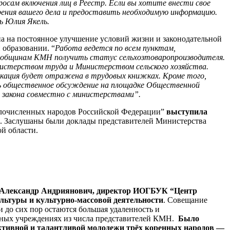
сам включения лиц в Реестр. Если вы хотите внести свое
рения вашего дела и предоставить необходимую информацию.
ь Юлия Якель.
а на постоянное улучшение условий жизни и законодательной
 образовании. “
Работа ведется по всем пунктам,
ит общинам КМН получить статус сельхозтоваропроизводителя.
стерством труда и Министерством сельского хозяйства.
фикация будет отражена в трудовых книжках.
Кроме того,
ать общественное обсуждение на площадке Общественной
е закона совместно с министерствами”.
малочисленных народов Российской Федерации”
выступила
. Заслушаны были доклады представителей Министерства
ой области.
Александр Андриянович,
директор ИОГБУК “Центр
льтуры и культурно-массовой деятельности
. Совещание
 до сих пор остаются большая удаленность и
рных учреждениях из числа представителей КМН.
Было
активной и талантливой молодежи трёх коренных народов —