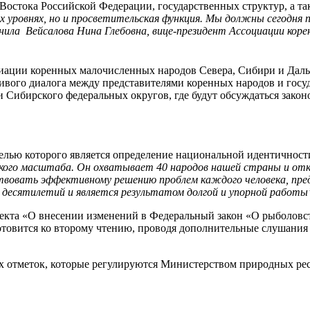
остока Российской Федерации, государственных структур, а та
х уровнях, но и просветительская функция. Мы должны сегодня
ила Вейсалова Нина Глебовна, вице-президент Ассоциации коре
иации коренных малочисленных народов Севера, Сибири и Даль
вого диалога между представителями коренных народов и госуд
 Сибирского федеральных округов, где будут обсуждаться зако
 целью которого является определение национальной идентично
ского масштаба. Он охватывает 40 народов нашей страны и от
ствовать эффективному решению проблем каждого человека, пре
 десятилетий и является результатом долгой и упорной работы
екта «О внесении изменений в Федеральный закон «О рыболовст
отовится ко второму чтению, проводя дополнительные слушания
 отметок, которые регулируются Министерством природных ресу