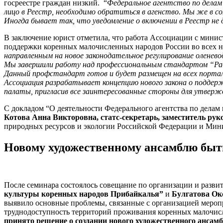
госреестре граждан низкий. “
Федеральное агентство по делам
лицо в Реестр, необходимо обратиться в агенство. Мы же в 
Иногда бывает так, что уведомление о включении в Реестр не 
В заключение юрист отметила, что работа Ассоциации с мини
поддержки коренных малочисленных народов России во всех н
направленным на новое законодательное регулирование олене
Мы завершили работу над профессиональным стандартом “Раб
Данный профстандарт готов и будет размещен на всех портал
Ассоциация разрабатывает концепцию нового закона о поддер
палаты, пригласив все заинтересованные стороны для утверж
С докладом “О деятельности Федерального агентства по дела
Котова Анна Викторовна, статс-секретарь, заместитель ру
природных ресурсов и экологии Российской Федерации и Мин
Новому художественному ансамблю быт
После семинара состоялось совещание по организации и разви
культуры коренных народов Прибайкалья”
и
Булгатова
Ок
выявило основные проблемы, связанные с организацией меропр
труднодоступность территорий проживания коренных малочис
принято решение о создании нового художественного ансам