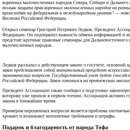
коренных малочисленных народов Севера, Сибири и Дальнего В
только защита прав коренных малочисленных народов на разны
происходят на федеральном и международном уровнях” — поясн
Востока Российской Федерации.
Открыл семинар Григорий Петрович Ледков, Президент Ассоц
Федерации. Он подчеркнул важность обмена информацией и жи
предстоят крупные правовые семинары для Дальневосточного и
малочисленных народов.
Ледков рассказал о действующем законе о госучете, основной
закон представляет собой значительный прецедент всероссий
экономических вопросов. Государственный учет будет способ
Российской Федерации. Закон готовился на протяжении многих
Президент Ассоциации также сообщил о подготовке законопро
которому уже прошли в первом чтении. Ассоциация активно г
закона в ближайшее время.
Примером нерешенных вопросов является проблема охотничьих
хромает и возникают непонятные требования и штрафы.
Подарок и благодарность от народа Тофа