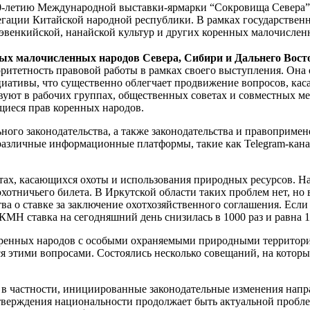
0-летию Международной выставки-ярмарки “Сокровища Севера”, 
егации Китайской народной республики. В рамках государствен
эвенкийской, нанайской культур и других коренных малочислен
х малочисленных народов Севера, Сибири и Дальнего Восто
оритетность правовой работы в рамках своего выступления. Она 
циативы, что существенно облегчает продвижение вопросов, ка
твуют в рабочих группах, общественных советах и совместных 
щиеся прав коренных народов.
ного законодательства, а также законодательства и правоприме
различные информационные платформы, такие как Telegram-кана
ах, касающихся охоты и использования природных ресурсов. Н
отничьего билета. В Иркутской области таких проблем нет, но 
 о ставке за заключение охотхозяйственного соглашения. Если ран
ставка на сегодняшний день снизилась в 1000 раз и равна 10 
коренных народов с особыми охраняемыми природными территор
я этими вопросами. Состоялись несколько совещаний, на которы
в частности, инициированные законодательные изменения напр
верждения национальности продолжает быть актуальной проблем