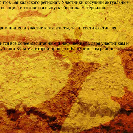
ритов Байкальского региона”. Участники обсудили актуальные
золюция, и готовится выпуск сборника материалов.
м приняли участие как артисты, так и гости фестиваля.
вится все более масштабным и насыщенным, даря участникам и
публики Бурятия, второй прошел в Баргузинском районе, а