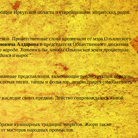
общин Иркутской области и старейшинами эхиритских родов.
мов. Приветственные слова прозвучали от мэра Ольхонского
новича Алдарова
и председателя Общественного движения
народа. Хотелось бы, чтобы Ольхонская земля процветала,
дился и вырос”.
ованные представления, включающие реконструкции обрядов,
ключая песни, танцы и фольклор, демонстрируя самобытность
 наследие своих предков. Действо сопровождалось живой
бразие кулинарных традиций эхиритов. Жюри также
 от мастеров народных промыслов.