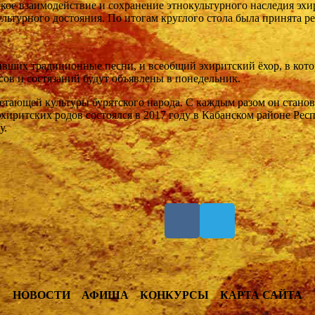
кое взаимодействие и сохранение этнокультурного наследия эхи
ьтурного достояния. По итогам круглого стола была принята ре
вших традиционные песни, и всеобщий эхиритский ёхор, в которо
сов и состязаний будут объявлены в понедельник.
етающей культуры бурятского народа. С каждым разом он стано
хиритских родов состоялся в 2017 году в Кабанском районе Рес
у.
НОВОСТИ
АФИША
КОНКУРСЫ
КАРТА САЙТА