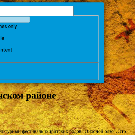
hes only
tle
ontent
нском районе
ультурный фестиваль эхиритских родов “Ойхоной олзо”. Это