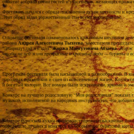
событие собрало сотни гостей и участников, желающих прожит
Фестиваль начался с обряда поклонения духам местности и п
Этот обряд задал торжественный тон всему мероприятию.
Открытие фестиваля ознаменовалось красочным шествием деле
района
Андрея Алексеевича Тыхеева
, заместителя председат
“Эхиридүүдэй нэгэдэл”
Жоржа Мангутовича Абзаева
.
Жорж М
чтобы на ней жили прекрасные и красивые люди —
б
уряты и вс
Программа фестиваля была насыщенной и разнообразной. В ко
народных праздников и сцен из повседневной жизни. Коллекти
и богатый колорит. Все номера были искренними, яркими и э
Конкурс на лучшую родословную “Моя родословная” показал гл
музыкой, исполняемой на народных инструментах, что добавил
Конкурс бурятской кухни продемонстрировал изысканные блюд
определило лучших в конкурсе на оформление бурятской юрты