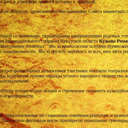
ь день в атмосфере древней истории и традиций.
редкам эхиритов, проведенного бөө-шаманами Совета шаманских 
гаций со знаменами, украшенными изображениями родовых тоте
еля Законодательного собрания Иркутской области
Кузьмы Рома
ангутович отметил: “Мы за продолжение истории бурятского 
е национальности. Мы за дружбу народов и за всех, кто здесь ро
нкурсе фольклорных коллективов участники показали театрализ
вы исполнили лучшие образцы устного народного творчества, в
моциональными.
убину исторических знаний и стремление сохранить культурное
о атмосферности.
а, приготовленные по старинным семейным рецептам, и разноо
. Посетители фестиваля могли приобрести уникальные сувениры