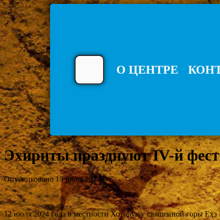
О ЦЕНТРЕ
КОН
Эхириты празднуют IV-й фес
Опубликовано 13 июля 2024
12 июля 2024 года в местности Хоторук у священной горы Ехэ