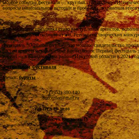
Особое событие фестиваля — круглый стол на тему “Историчес
вопросы национальной истории и проблемы сохранения этнокул
Кульминацией праздника стало выступление артистов, исполни
Жюри фестиваля подвело итоги. Результаты творческих конкур
Фестиваль “Ойхоной олзо” — это мощное свидетельство процв
гостям яркие и незабываемые впечатления. Первый фестиваль э
третий — в Баяндаевском районе Иркутской области в 2021 год
Фотоальбом Фестиваля
Метки:
буряты
+7 (3952) 380-140
burcenter@mail.ru
ПН–ПТ 9:00–18:00
г. Иркутск, ул. Касьянова, 15