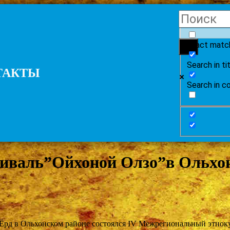
Exact matc
Search in ti
ТАКТЫ
Search in c
тиваль”Ойхоной Олзо”в Ольхо
 Ёрд в Ольхонском районе состоялся IV Межрегиональный этнок