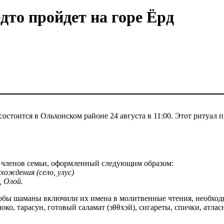
то пройдет на горе Ёрд
стоится в Ольхонском районе 24 августа в 11:00. Этот ритуал 
к членов семьи, оформленный следующим образом:
хождения (село, улус)
, Олой.
 чтобы шаманы включили их имена в молитвенные чтения, необход
о, тарасун, готовый саламат (зθθхэй), сигареты, спички, атласн