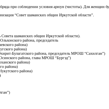
бряда при соблюдении условия арюун (чистоты). Для женщин буд
низация “Совет шаманских общин Иркутской области”.
ль Совета шаманских общин Иркутской области).
 Ольхонского района, председатель
аевского района)
угского района)
Эхирит-Булагатского района, председатель МРОШ “Сахилган”)
 Осинского района, глава МРОШ “Бургэд”)
оханского района)
го района)
Нукутского района)
)
лган”)