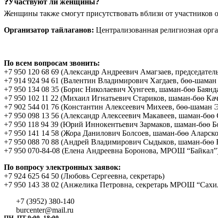
❓
Участвуют ли женщины?
Женщины также смогут присутствовать вблизи от участников о
Организатор тайлаганов:
Централизованная религиозная орга
По всем вопросам звонить:
+7 950 120 68 69 (Александр Андреевич Амагзаев, председате
+7 914 924 94 61 (Валентин Владимирович Хагдаев, бөө-шаман
+7 950 134 08 35 (Борис Николаевич Хунгеев, шаман-бөө Баянд
+7 950 102 11 22 (Михаил Игнатьевич Стариков, шаман-бөө Кач
+7 902 544 01 76 (Константин Алексеевич Михеев, бөө-шаман 
+7 950 098 13 56 (Александр Алексеевич Макавеев, шаман-бөө
+7 950 118 94 39 (Юрий Иннокентьевич Зармаков, шаман-бөө Б
+7 950 141 14 58 (Жора Данилович Болсоев, шаман-бөө Аларско
+7 950 088 70 88 (Андрей Владимирович Сыдыков, шаман-бөө 
+7 950 070-84-08 (Елена Андреевна Боронова, МРОШ “Байкал”
По вопросу электронных заявок:
+7 924 625 64 50 (Любовь Сергеевна, секретарь)
+7 950 143 38 02 (Анжелика Петровна, секретарь МРОШ “Сахи
+7 (3952) 380-140
burcenter@mail.ru
ПН–ПТ 9:00–18:00