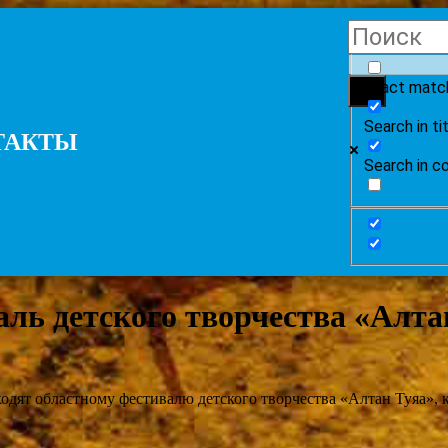
Exact matc
Search in ti
ТАКТЫ
Search in c
аль детского творчества «Алта
ходят областному фестивалю детского творчества «Алтан Туяа»