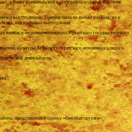
ск», а также в монгольской каллиграфии под руководством
ием о выступлениях. Причем была не только похвала, но и
ем тех, кто оценивал выступления:
ных языков и медиакоммуникации Иркутского государственного
аботник культуры Агинского бурятского автономного округа,
тодической деятельности,
уга.
района, представивший сценку «Өөбэйдэ оруулга».