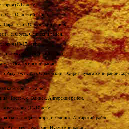
гория (7-12 лет):
 с. Оса, Осинский район,
с. Шара-Тогот, Ольхонский район,
дай», с. Обуса, Осинский район.
гория (13-17 лет):
и», с. Нукуты, Нукутский район,
ки», с. Оса, Осинский район,
нго-Радуга», п. Усть-Ордынский, Эхирит-Булагатский район, хор
я категория (7-12 лет):
анца «Гэсэр», с. Одинск, Ангарский район.
я категория (13-17 лет):
урятского танца «Гэсэр», с. Одинск, Ангарский район
ив «Ангара», с. Хадахан, Нукутский район.