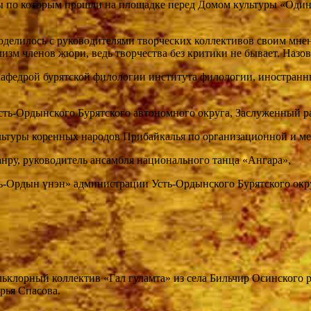
ссы по которым прошли на площадке перед Домом культуры «Один
делилось с руководителями творческих коллективов своим мнен
изм членов жюри, ведь творчества без критики не бывает. Назов
 кафедрой бурятской филологии института филологии, иностран
Усть-Ордынского Бурятского автономного округа, Заслуженный р
ультуры коренных народов Прибайкалья по организационной и ме
анру, руководитель ансамбля национального танца «Ангара»,
ть-Ордын үнэн» администрации Усть-Ордынского Бурятского окр
ьклорный коллектив «Гал гуламта» из села Бильчир Осинского 
рья Спасова.