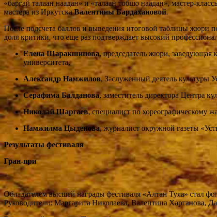
«баргай талаан наадан» и «талаан тобшо наадан», мастер-кла
мастера из Иркутска
Валентины Бардахановой
.
После подсчета баллов и выведения итоговой таблицы жюри по
доля критики, что еще раз подтверждает высокий профессионал
Елена Шаракшинова
, председатель жюри, заведующая
университета,
Александр Намжилов
, Заслуженный деятель культуры 
Серафима Балданова
, заместитель директора Центра к
Николай Шаргаев
, специалист по хореографическому ж
Намжилма Цыденова
, журналист окружной газеты «Ус
Результаты фестиваля
Гран-при
Обладателем высшей награды фестиваля «Алтан Туяа» стал фол
Руководители: Маргарита Николаева, Валентина Хартанова, Да