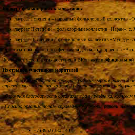
Конкурс фольклорных коллективов
лауреат I степени – народный фольклорный коллектив «О
лауреат II степени – фольклорный коллектив «Наран», с.
лауреат III степени – фольклорный коллектив «Мүшэд»», 
Организаторы областного фестиваля детского творчества «Алт
Фотоотчет мероприятия доступен в ВКонтакте в
официальной 
Из отзывов участников и зрителей
«Давно не ездила на этот конкурс – уровень вырос в разы и к
справедливое жюри, ведь в жюри работать сложно, надо учест
«Огромная благодарность организаторам праздника, хозяевам п
«Спасибо организаторам, справедливому жюри, работникам сто
+7 (3952) 380-140