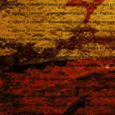
Направление «Самодеятельные коллективы», 1-я возрастная кате
лауреат I степени – хореографический ансамбль «Радуга»,
лауреат II степени – фольклорный коллектив «Тэрэнги», 
лауреат III степени – хореографический ансамбль «Барбаа
Направление «Самодеятельные коллективы», 2-я возрастная кате
лауреат I степени – хореографический коллектив «Тэнгэр
лауреат II степени – хореографический ансамбль «Каблуч
лауреат III степени – хореографический коллектив «Соло
район.
Направление «Народные, образцовые коллективы», 1-я возрастна
лауреат I степени – национальный ансамбль бурятского т
Направление «Народные, образцовые коллективы», 2-я возрастна
лауреат I степени – образцовый национальный ансамбль б
лауреат II степени – народный хореографический коллект