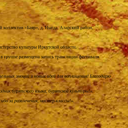
й коллектив «Баяр», д. Ныгда, Аларский район,
стерство культуры Иркутской области.
в группе размещена запись трансляции фестиваля.
тельных эмоций и новых идей для воплощения! Благодарю
здник бурятского языка, бурятской культуры!».
бо за развлечения, мастер-классы!».