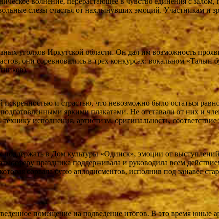
ническое волнение, перерастающее в чувство единения с залом,
вольные слезы счастья от нахлынувших эмоций. Участникам и зр
азных уголков Иркутской области. Он дал им возможность прояв
тов, они соревновались в трех конкурсах: вокальном «Талын бу
тников).
ой искренностью и страстью, что невозможно было остаться ра
подготовленными яркими плакатами. Не отставали от них и член
технику исполнения, артистизм, оригинальность, соответствие 
их поддержать в Дом культуры «Одинск», эмоции от выступлений
тмосферу праздника поддерживала и руководила всем действием
 которая сорвала бурю аплодисментов, исполнив под занавес с
веденное помещение на подведение итогов. В это время юные а