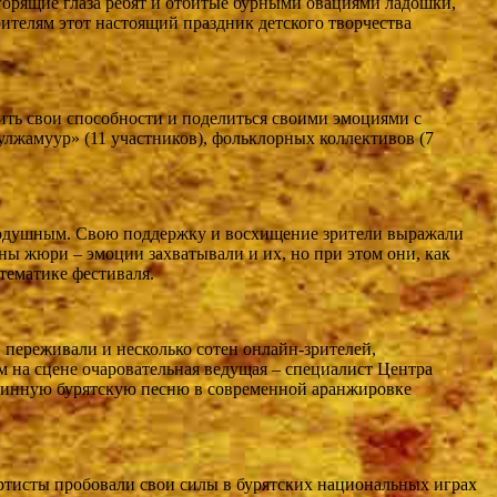
 горящие глаза ребят и отбитые бурными овациями ладошки,
ителям этот настоящий праздник детского творчества
ить свои способности и поделиться своими эмоциями с
лжамуур» (11 участников), фольклорных коллективов (7
внодушным. Свою поддержку и восхищение зрители выражали
ы жюри – эмоции захватывали и их, но при этом они, как
тематике фестиваля.
 переживали и несколько сотен онлайн-зрителей,
 на сцене очаровательная ведущая – специалист Центра
таринную бурятскую песню в современной аранжировке
ртисты пробовали свои силы в бурятских национальных играх