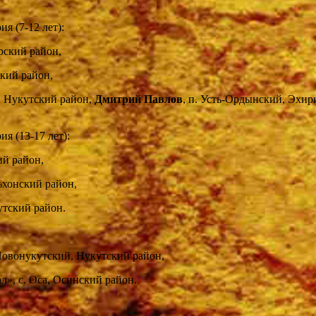
я (7-12 лет):
арский район,
ский район,
, Нукутский район,
Дмитрий Павлов
, п. Усть-Ордынский, Эхир
я (13-17 лет):
ий район,
ьхонский район,
кутский район.
 Новонукутский, Нукутский район,
л», с. Оса, Осинский район.