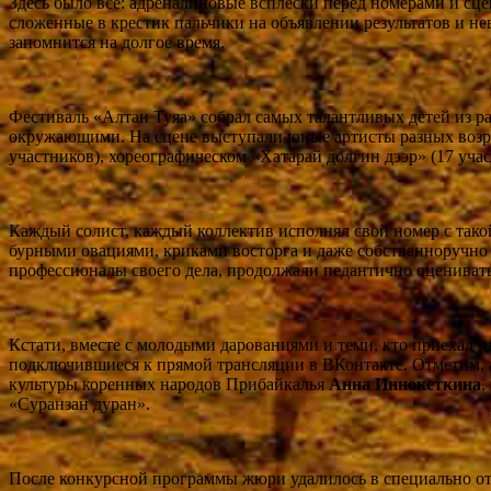
Здесь было всё: адреналиновые всплески перед номерами и сце
сложенные в крестик пальчики на объявлении результатов и не
запомнится на долгое время.
Фестиваль «Алтан Туяа» собрал самых талантливых детей из р
окружающими. На сцене выступали юные артисты разных возрас
участников), хореографическом «Хатарай долгин дээр» (17 учас
Каждый солист, каждый коллектив исполнял свой номер с так
бурными овациями, криками восторга и даже собственноручно 
профессионалы своего дела, продолжали педантично оценивать 
Кстати, вместе с молодыми дарованиями и теми, кто приехал 
подключившиеся к прямой трансляции в ВКонтакте. Отметим, а
культуры коренных народов Прибайкалья
Анна Иннокеткина
,
«Суранзан дуран».
После конкурсной программы жюри удалилось в специально от