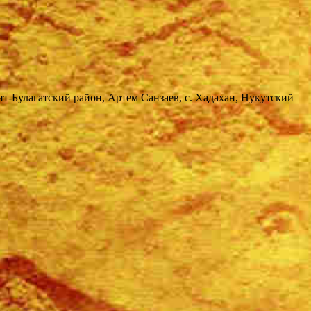
ит-Булагатский район, Артем Санзаев, с. Хадахан, Нукутский