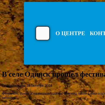
О ЦЕНТРЕ
КОН
В селе Одинск прошел фестив
Опубликовано 28 октября 2024
Феерично, сочно и на полном драйве! Именно такие слова под
пятницу.