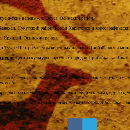
бусинские напевы», с. Обуса, Осинский район,
 Хадахан, Нукутский район, Роман Харитонов и хореографически
с. Ирхидей, Осинский район.
ан Туяа»: Центр культуры коренных народов Прибайкалья и мини
группе
Центра культуры коренных народов Прибайкалья. Также 
ачество выступлений повысилось! Я лично получила массу положи
ь всё!».
рекрасного дворца культуры! За праздничную атмосферу, за пра
ловой, работникам замечательного клуба-дворца! Большое спаси