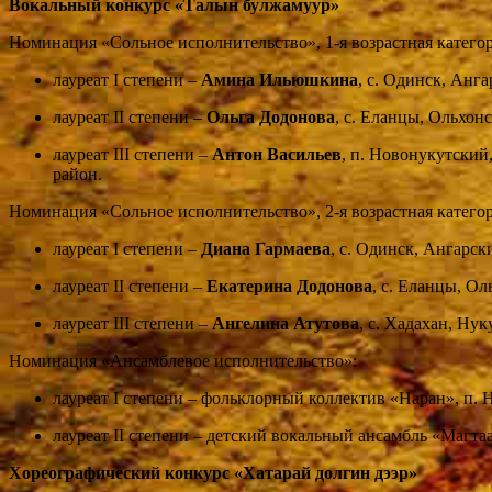
Вокальный конкурс «Талын булжамуур»
Номинация «Сольное исполнительство», 1-я возрастная категори
лауреат I степени –
Амина Ильюшкина
, с. Одинск, Анг
лауреат II степени –
Ольга Додонова
, с. Еланцы, Ольхон
лауреат III степени –
Антон Васильев
, п. Новонукутский
район.
Номинация «Сольное исполнительство», 2-я возрастная категори
лауреат I степени –
Диана Гармаева
, с. Одинск, Ангарск
лауреат II степени –
Екатерина Додонова
, с. Еланцы, Ол
лауреат III степени –
Ангелина Атутова
, с. Хадахан, Ну
Номинация «Ансамблевое исполнительство»:
лауреат I степени – фольклорный коллектив «Наран», п.
лауреат II степени – детский вокальный ансамбль «Магтаа
Хореографический конкурс «Хатарай долгин дээр»