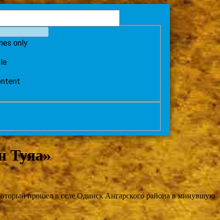
hes only
tle
ontent
н Туяа»
, который прошел в селе Одинск Ангарского района в минувшую