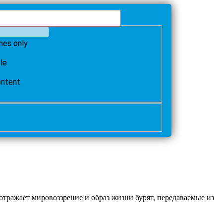
hes only
tle
ontent
тражает мировоззрение и образ жизни бурят, передаваемые из