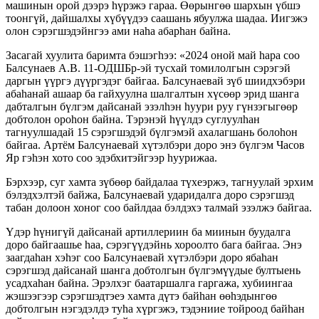
машинын орой дээрэ hүрэжэ гараа. Өөрынгөө шархын үбшэ
тоонгүй, дайшалхы хүбүүдээ саашань ябуулжа шадаа. Иигэжэ
олон сэрэгшэдэйнгээ ами наhа абарhан байна.
Засагай хуулита баримта бэшэгhээ: «2024 оной май hара соо
Балсунаев А.В. 11-ОДШБр-эй тусхай томилолгын сэрэгэй
даргын үүргэ дүүргэдэг байгаа. Балсунаевай зүб шиидхэбэри
абаhанай ашаар ба гайхуулна шалгалтын хүсөөр эрид шанга
дабталгын бүлгэм дайсанай эзэлhэн hуури руу гүнзэгыгөөр
добтолон ороhон байна. Тэрэнэй hүүлдэ суглуулhан
тагнуулшадай 15 сэрэгшэдэй бүлгэмэй ахалагшань болоhон
байгаа. Артём Балсунаевай хүтэлбэри доро энэ бүлгэм Часов
Яр гэhэн хото соо эдэбхитэйгээр hуурижаа.
Бэрхээр, суг хамта зүбөөр байдалаа түхеэржэ, тагнуулай эрхим
бэлэдхэлтэй байжа, Балсунаевай ударидалга доро сэрэгшэд
табан долоон хоног соо байлдаа бэлдэхэ талмай эзэлжэ байгаа.
Үдэр hүнигүй дайсанай артиллериин ба миинын буудалга
доро байгаашье hаа, сэрэгүүдэйнь хороолто бага байгаа. Энэ
заагдаhан хэhэг соо Балсунаевай хүтэлбэри доро ябаhан
сэрэгшэд дайсанай шанга добтолгын бүлгэмүүдые бултыень
усадхаhан байна. Эрэлхэг баатаршалга гаргажа, хубиингаа
жэшээгээр сэрэгшэдтэеэ хамта дүтэ байhан өөhэдынгөө
добтолгын нэгэдэлдэ туhа хүргэжэ, тэдэниие тойроод байhан