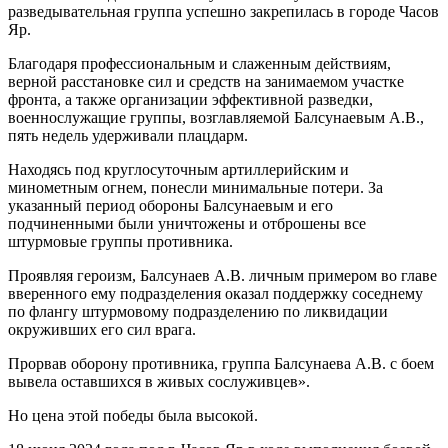
разведывательная группа успешно закрепилась в городе Часов
Яр.
Благодаря профессиональным и слаженным действиям,
верной расстановке сил и средств на занимаемом участке
фронта, а также организации эффективной разведки,
военнослужащие группы, возглавляемой Балсунаевым А.В.,
пять недель удерживали плацдарм.
Находясь под круглосуточным артиллерийским и
минометным огнем, понесли минимальные потери. За
указанный период обороны Балсунаевым и его
подчиненными были уничтожены и отброшены все
штурмовые группы противника.
Проявляя героизм, Балсунаев А.В. личным примером во главе
вверенного ему подразделения оказал поддержку соседнему
по флангу штурмовому подразделению по ликвидации
окруживших его сил врага.
Прорвав оборону противника, группа Балсунаева А.В. с боем
вывела оставшихся в живых сослуживцев».
Но цена этой победы была высокой.