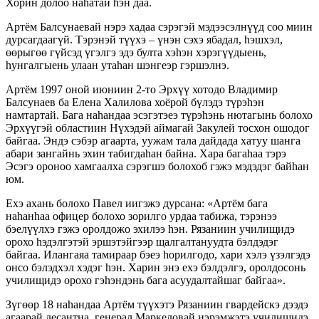
Хорин долоо наhатай hэн даа.
Артём Балсунаевай нэрэ хадаа сэрэгэй мэдээсэлнүүд соо миин
дурсагдаагүй. Тэрэнэй түүхэ – үнэн сэхэ ябадал, hэшхэл,
өөрыгөө гүйсэд үгэлгэ эдэ булта хэhэн хэрэгүүдыень,
hунгалгыень улаан утаhан шэнгеэр гэршэлнэ.
Артём 1997 оной июниин 2-то Эрхүү хотодо Владимир
Балсунаев ба Елена Халилова хоёрой бүлэдэ түрэhэн
намтартай. Бага наhандаа эсэгэтэеэ түрэhэнь нютагынь болохо
Эрхүүгэй областиин Нүхэдэй аймагай Закулей тосхон ошодог
байгаа. Эндэ сэбэр агаарта, уужам тала дайдада хатуу шанга
абари зангайнь эхин табигдаhан байна. Хара багаhаа тэрэ
Эсэгэ ороноо хамгаалха сэрэгшэ болохоб гэжэ мэдэдэг байhан
юм.
Ехэ ахань болохо Павел иигэжэ дурсана: «Артём бага
наhанhаа офицер болохо зорилго урдаа табижа, тэрэнээ
бэелүүлхэ гэжэ оролдожо эхилээ hэн. Рязаниин училищидэ
орохо hэдэлгэтэй эршэтэйгээр щалгалтануудта бэлдэдэг
байгаа. Илангаяа тамираар бэеэ hорилгодо, хари хэлэ үзэлгэдэ
онсо бэлэдхэл хэдэг hэн. Харин энэ ехэ бэлдэлгэ, оролдосонь
училищидэ орохо гэhэндэнь бага асуудалтайшаг байгаа».
Зүгөөр 18 наhандаа Артём түүхэтэ Рязаниин гвардейскэ дээдэ
агаарай десантна, генерал Маркеловай нэрэмжэтэ училищидэ