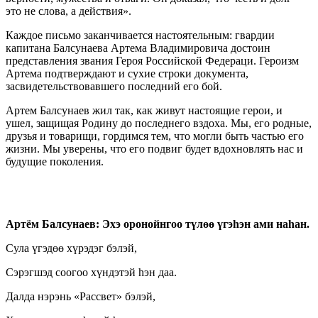
это не слова, а действия».
Каждое письмо заканчивается настоятельным: гвардии
капитана Балсунаева Артема Владимировича достоин
представления звания Героя Российской Федераци. Героизм
Артема подтверждают и сухие строки документа,
засвидетельствовавшего последний его бой.
Артем Балсунаев жил так, как живут настоящие герои, и
ушел, защищая Родину до последнего вздоха. Мы, его родные,
друзья и товарищи, гордимся тем, что могли быть частью его
жизни. Мы уверены, что его подвиг будет вдохновлять нас и
будущие поколения.
Артём Балсунаев: Эхэ оронойнгоо т
ү
л
өө
ү
гэ
h
эн ами на
h
ан.
Сула үгэдөө хүрэдэг бэлэй,
Сэрэгшэд соогоо хүндэтэй hэн даа.
Далда нэрэнь «Рассвет» бэлэй,