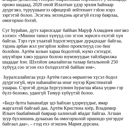
орожо шадаад, 2020 оной Илалтын үдэр эрхим hайнаар
дүүргэжэ, түрүүшынгээ офицерэй лейтенант гэhэн нэрэ
зэргэтэй болоо. Эсэгэнь энээндэнь аргагүй ехээр баярлаа,
омогорхоо бэлэй.
Суг hураhан, дүтэ харилсадаг байhан Маруф Ахмадиев иигэжэ
хэлэнэ: «Минии танил хүнүүд соо эгээн зорилго ехэтэй хүн
байгаа. Тэрэ гүн ухаатай hэдэлгэнүүдые дурадхадаг байгаа,
тэдэнь арбан жэл үнгэрhэн хойно проектнууд соо бии
болоhон. Артём холын хараа бодолтой, юумэ сэгнэдэг,
шүүлбэри хэжэ урдахи болохо юумэнуудые тайлбарилжа
шададаг hэн. Шэлэhэн ажалайнгаа талаар батальоной 250
хүбүүд соо эгээн ехэ бэлэдхэлтэй байhан юм».
Һуралсалайнгаа үедэ Артём ганса өөрынгөө хүсэл бодол
дүүргээгүй, мүн наhанайнгаа инаг нүхэр Кристинатай
ушараа. Сэрэгэй дунда hургуулиин hурагша ябаха үедөө гэр
бүлэ боложо, удангүй Тимур хүбүүтэй болоо.
«Бидэ булта hананабди эдэ hайхан үдэрнүүдые, ямар
жаргалтай байгааб даа, Артём Кристина хоёр, Владимир
Ильич баабаймнай баяраар халинхай ябадаг байгаа. Агшан
зуур бүхэниинь дулаахан ба омогорхолой оршондо үнгэрдэг
байгаал даа», – гээд ехэ эгэшэнь Мария дурсана.