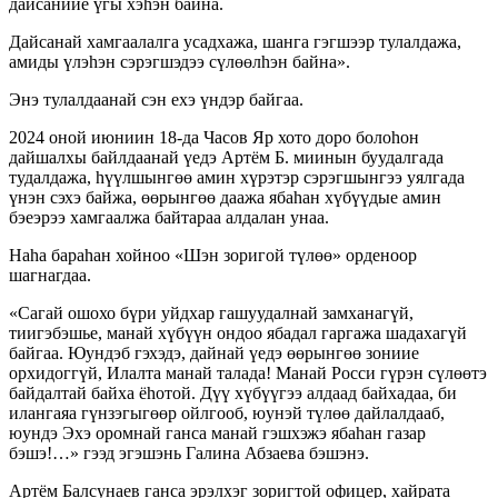
дайсаниие үгы хэhэн байна.
Дайсанай хамгаалалга усадхажа, шанга гэгшээр тулалдажа,
амиды үлэhэн сэрэгшэдээ сүлөөлhэн байна».
Энэ тулалдаанай сэн ехэ үндэр байгаа.
2024 оной июниин 18-да Часов Яр хото доро болоhон
дайшалхы байлдаанай үедэ Артём Б. миинын буудалгада
тудалдажа, hүүлшынгөө амин хүрэтэр сэрэгшынгээ уялгада
үнэн сэхэ байжа, өөрынгөө даажа ябаhан хүбүүдые амин
бэеэрээ хамгаалжа байтараа алдалан унаа.
Наhа бараhан хойноо «Шэн зоригой түлөө» орденоор
шагнагдаа.
«Сагай ошохо бүри уйдхар гашуудалнай замханагүй,
тиигэбэшье, манай хүбүүн ондоо ябадал гаргажа шадахагүй
байгаа. Юундэб гэхэдэ, дайнай үедэ өөрынгөө зониие
орхидоггүй, Илалта манай талада! Манай Росси гүрэн сүлөөтэ
байдалтай байха ёhотой. Дүү хүбүүгээ алдаад байхадаа, би
илангаяа гүнзэгыгөөр ойлгооб, юунэй түлөө дайлалдааб,
юундэ Эхэ оромнай ганса манай гэшхэжэ ябаhан газар
бэшэ!…» гээд эгэшэнь Галина Абзаева бэшэнэ.
Артём Балсунаев ганса эрэлхэг зоригтой офицер, хайрата