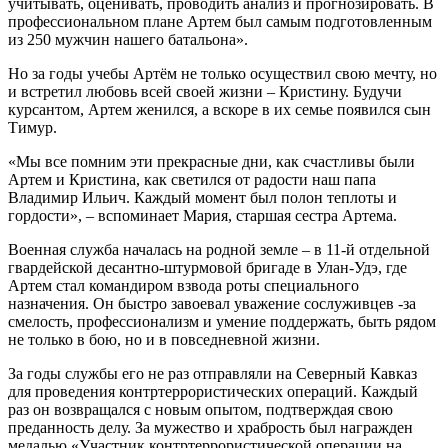
учитывать, оценивать, проводить анализ и прогнозировать. В
профессиональном плане Артем был самым подготовленным
из 250 мужчин нашего батальона».
Но за годы учебы Артём не только осуществил свою мечту, но
и встретил любовь всей своей жизни – Кристину. Будучи
курсантом, Артем женился, а вскоре в их семье появился сын
Тимур.
«Мы все помним эти прекрасные дни, как счастливы были
Артем и Кристина, как светился от радости наш папа
Владимир Ильич. Каждый момент был полон теплоты и
гордости», – вспоминает Мария, старшая сестра Артема.
Военная служба началась на родной земле – в 11-й отдельной
гвардейской десантно-штурмовой бригаде в Улан-Удэ, где
Артем стал командиром взвода роты специального
назначения. Он быстро завоевал уважение сослуживцев -за
смелость, профессионализм и умение поддержать, быть рядом
не только в бою, но и в повседневной жизни.
За годы службы его не раз отправляли на Северный Кавказ
для проведения контртеррористических операций. Каждый
раз он возвращался с новым опытом, подтверждая свою
преданность делу. За мужество и храбрость был награжден
медалью «Участник контртеррористической операции на