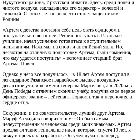
Нукутского района, Иркутской области. Здесь, среди полей и
чистого воздуха, закладывался его характер – волевой и
сильный. С юных лет он знал, что станет защитником
Родины.
«Артем с детства поставил себе цель стать офицером и
поступательно шел к ней. Решив поступать в Рязанское
училище, начал усиленно готовиться к вступительным
испытаниям. Нажимал на спорт и английский язык. Но,
несмотря на отличную подготовку Артема, были сомнения,
что ему удастся поступить» – вспоминает старший брат
Артема, Павел.
Однако у него все получилось – в 18 лет Артем поступил в
легендарное Рязанское гвардейское высшее воздушно-
десантное училище имени генерала Маргелова, а в 2020-м в
День Победы с отличием окончил учебу, получив свое первое
офицерское звание – лейтенант. Гордость так и переполняла
сердце отца.
Сокурсник, и по совместительству, лучший друг Артема,
Маруф Ахмадиев говорит о нем: «Он был самым
целеустремлённым человеком среди моих знакомых. Артем
предлагал такие гениальные идеи, которые, спустя 10 лет, я
вижу в проектах разработок. Он умел думать наперёд,