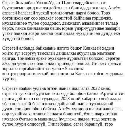
Сэрэгэйнь албан Улаан-Үдын 11-хи гвардейскэ сэрэг
буулгалгын эрид шанга добтолгын бригадада эхилжэ, Артём
сэрэгэй hалаагай тусхай томилолгын дарга болоо. Тэрэ
богонихон саг соо эрэлхэг зоригтой байhанаа гэршэлжэ,
нүхэдэйнгөө түлөө оролдодог, дэмжэдэг, ажалайнгаа талаар
бэрхэ, ганса байлдаанда бэшэ, юрын үдэрнүүдтэшье заабари
үгэхэ hайхан абари зантай байhандаа нүхэдэйнгөө дунда ехэ
хүндэтэй болоо.
Сэрэгэй албанда байхадань нэгэтэ бэшэг Кавказай хадын
хойто зүг эсэргүү тэмсэлэй дайшалхы ябуулгада эльгээдэг
байгаа. Тэндэhээ ерэхэ бүхэндөө дүршэлтэй боложо, сэрэгэй
ажалда үнэн сэхэ байhанаа гэршэлдэг байгаа. Иигэжэ эрэлхэг
зорилго гаргаhанайнгаа түлөө «Участник
контртеррористической операции на Кавказе» гэhэн медальда
хүртөө.
Сэрэгтэ ябаhан үедэнь эгээн шанга шалгалта 2022 ондо,
сэрэгэй тусхай ябуулгын эхилхэдэ болоhон байна. Артём эгээн
шанга добтолго соо тудалдаа. 2023 оной хабар тэрэнэй даажа
ябаhан сэрэгэй бага нэгэдэл дайсанай шанга тулалдаанай
дүлэн соо орошоhон байгаа. Артём хүндөөр шархатаашье hаа,
өөр тухайгаа халташье hанаата болонгүй, бэшэ шархатаhан
нүхэдөө бултыень машинада hуулгажа шадаа, теэд өөртэнь
сүлөө hуури олдоогүй. Тиигэбэшье, сагаа барангүй, тэрэ