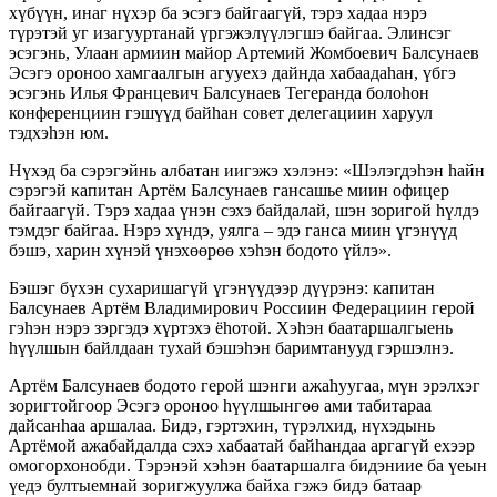
хүбүүн, инаг нүхэр ба эсэгэ байгаагүй, тэрэ хадаа нэрэ
түрэтэй уг изагууртанай үргэжэлүүлэгшэ байгаа. Элинсэг
эсэгэнь, Улаан армиин майор Артемий Жомбоевич Балсунаев
Эсэгэ ороноо хамгаалгын агууехэ дайнда хабаадаhан, үбгэ
эсэгэнь Илья Францевич Балсунаев Тегеранда болоhон
конференциин гэшүүд байhан совет делегациин харуул
тэдхэhэн юм.
Нүхэд ба сэрэгэйнь албатан иигэжэ хэлэнэ: «Шэлэгдэhэн hайн
сэрэгэй капитан Артём Балсунаев гансашье миин офицер
байгаагүй. Тэрэ хадаа үнэн сэхэ байдалай, шэн зоригой hүлдэ
тэмдэг байгаа. Нэрэ хүндэ, уялга – эдэ ганса миин үгэнүүд
бэшэ, харин хүнэй үнэхөөрөө хэhэн бодото үйлэ».
Бэшэг бүхэн сухаришагүй үгэнүүдээр дүүрэнэ: капитан
Балсунаев Артём Владимирович Россиин Федерациин герой
гэhэн нэрэ зэргэдэ хүртэхэ ёhотой. Хэhэн баатаршалгыень
hүүлшын байлдаан тухай бэшэhэн баримтанууд гэршэлнэ.
Артём Балсунаев бодото герой шэнги ажаhуугаа, мүн эрэлхэг
зоригтойгоор Эсэгэ ороноо hүүлшынгөө ами табитараа
дайсанhаа аршалаа. Бидэ, гэртэхин, түрэлхид, нүхэдынь
Артёмой ажабайдалда сэхэ хабаатай байhандаа аргагүй ехээр
омогорхонобди. Тэрэнэй хэhэн баатаршалга бидэниие ба үеын
үедэ бултыемнай зоригжуулжа байха гэжэ бидэ батаар