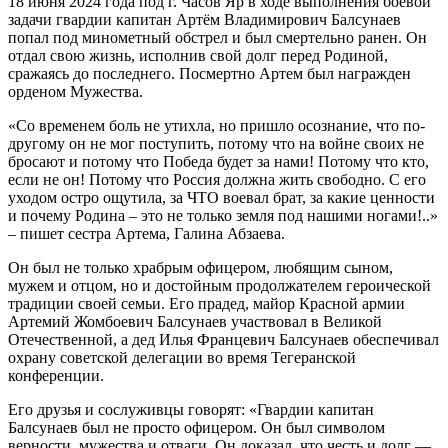
18 июня 2024 года под г. Часов Яр в ходе выполнения боевой
задачи гвардии капитан Артём Владимирович Балсунаев
попал под минометный обстрел и был смертельно ранен. Он
отдал свою жизнь, исполнив свой долг перед Родиной,
сражаясь до последнего. Посмертно Артем был награжден
орденом Мужества.
«Со временем боль не утихла, но пришло осознание, что по-
другому он не мог поступить, потому что на войне своих не
бросают и потому что Победа будет за нами! Потому что кто,
если не он! Потому что Россия должна жить свободно. С его
уходом остро ощутила, за ЧТО воевал брат, за какие ценности
и почему Родина – это не только земля под нашими ногами!..»
– пишет сестра Артема, Галина Абзаева.
Он был не только храбрым офицером, любящим сыном,
мужем и отцом, но и достойным продолжателем героической
традиции своей семьи. Его прадед, майор Красной армии
Артемий Жомбоевич Балсунаев участвовал в Великой
Отечественной, а дед Илья Францевич Балсунаев обеспечивал
охрану советской делегации во время Тегеранской
конференции.
Его друзья и сослуживцы говорят: «Гвардии капитан
Балсунаев был не просто офицером. Он был символом
верности, мужества и отваги. Он доказал, что честь и долг —