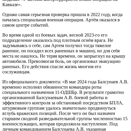
Кавказе».
Однако самая серьезная проверка пришла в 2022 году, когда
началась специальная военная операция. Артём оказался в
самом центре событий.
Во время одной из боевых задач, весной 2023-го его
подразделение оказалось под плотным огнём врага. Не
задумываясь о себе, сам Артем получил тогда тяжелое
ранение, он посадил всех раненных в машину, но для себя
места не нашлось. Не теряя времени, он запрыгнул на крышу
автомобиля. Превозмогая боль, он организовал эвакуацию
раненых. Его действия спасли жизнь многим его
сослуживцам.
Из официального документа: «В мае 2024 года Балсунаев А.В.
временно исполнял обязанности командира роты
специального назначения 11-ОДШБр. В результате грамотно
организованной Балсунаевым А.В. боевой работы и
эффективного контроля за обстановкой посредством БПЛА,
штурмовым группам удалось значительно продвинуться
вглубь вражеских позиций. После чего он был назначен
старшим сводной разведывательной группы численностью 15
военнослужащих, которая продолжила наступление. Под
личным командованием Балсунаева А.В. указанная