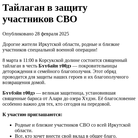
Тайлаган в защиту
участников СВО
Опубликовано 28 февраля 2025
Дорогие жители Иркутской области, родные и близкие
участников специальной военной операции!
8 марта в 11:00 в Корсукской долине состоится священный
тайлаган в честь
Бʏʏбайн тθθдэ
— покровительницы
деторождения и семейного благополучия. Этот обряд
проводится для защиты наших героев и их благополучного
возвращения домой.
Бʏʏбэйн тθθдэ
— великая защитница, установившая
священные бариса от Алари до озера Хʏдэн. Её благословение
особенно важно для тех, кто сегодня на передовой.
К участию приглашаются:
Родные и близкие участников СВО со всей Иркутской
области.
Все, кто хочет внести свой вклад в общее благо.