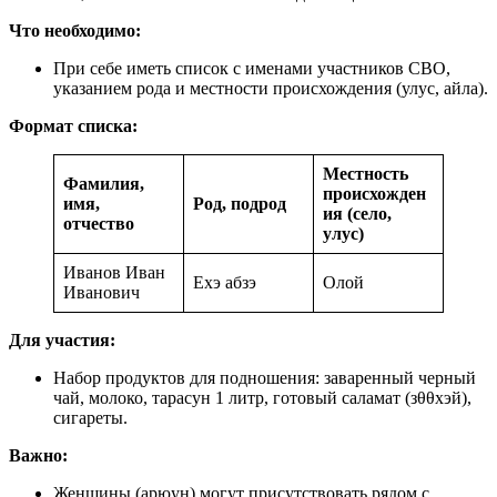
Что необходимо:
При себе иметь список с именами участников СВО,
указанием рода и местности происхождения (улус, айла).
Формат списка:
Местность
Фамилия,
происхожден
имя,
Род, подрод
ия (село,
отчество
улус)
Иванов Иван
Ехэ абзэ
Олой
Иванович
Для участия:
Набор продуктов для подношения: заваренный черный
чай, молоко, тарасун 1 литр, готовый саламат (зθθхэй),
сигареты.
Важно:
Женщины (арюун) могут присутствовать рядом с