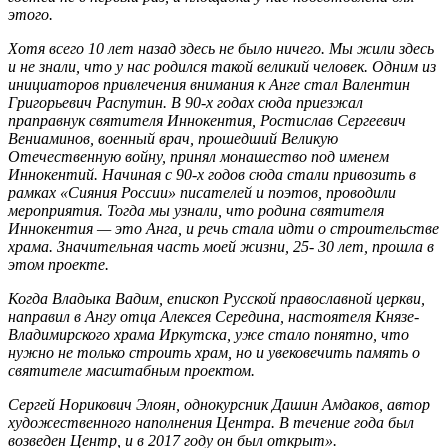
этого.
Хотя всего 10 лет назад здесь не было ничего. Мы жили здесь
и не знали, что у нас родился такой великий человек. Одним из
инициаторов привлечения внимания к Анге стал Валентин
Григорьевич Распутин. В 90-х годах сюда приезжал
праправнук святителя Иннокентия, Ростислав Сергеевич
Вениаминов, военный врач, прошедший Великую
Отечественную войну, принял монашество под именем
Иннокентий. Начиная с 90-х годов сюда стали привозить в
рамках «Сияния России» писателей и поэтов, проводили
мероприятия. Тогда мы узнали, что родина святителя
Иннокентия — это Анга, и речь стала идти о строительстве
храма. Значительная часть моей жизни, 25- 30 лет, прошла в
этом проекте.
Когда Владыка Вадим, епископ Русской православной церкви,
направил в Ангу отца Алексея Середина, настоятеля Князе-
Владимирского храма Иркутска, уже стало понятно, что
нужно не только строить храм, но и увековечить память о
святителе масштабным проектом.
Сергей Норикович Элоян, однокурсник Дашин Амдаков, автор
художественного наполнения Центра. В течение года был
возведен Центр, и в 2017 году он был открыт».