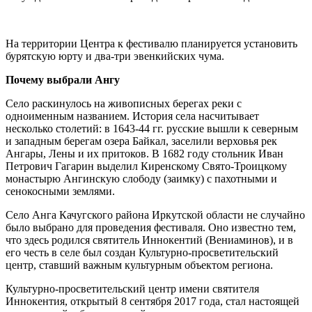
На территории Центра к фестивалю планируется установить
бурятскую юрту и два-три эвенкийских чума.
Почему выбрали Ангу
Село раскинулось на живописных берегах реки с
одноименным названием. История села насчитывает
несколько столетий: в 1643-44 гг. русские вышли к северным
и западным берегам озера Байкал, заселили верховья рек
Ангары, Лены и их притоков. В 1682 году стольник Иван
Петрович Гагарин выделил Киренскому Свято-Троицкому
монастырю Ангинскую слободу (заимку) с пахотными и
сенокосными землями.
Село Анга Качугского района Иркутской области не случайно
было выбрано для проведения фестиваля. Оно известно тем,
что здесь родился святитель Иннокентий (Вениаминов), и в
его честь в селе был создан Культурно-просветительский
центр, ставший важным культурным объектом региона.
Культурно-просветительский центр имени святителя
Иннокентия, открытый 8 сентября 2017 года, стал настоящей