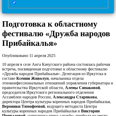
Подготовка к областному
фестивалю «Дружба народов
Прибайкалья»
Опубликовано 11 апреля 2025
10 апреля в селе Анга Качугского района состоялась рабочая
встреча, посвященная подготовке к областному фестивалю
«Дружба народов Прибайкалья». Делегация из Иркутска в
составе
Ксении Живолуп
, начальника отдела
этноконфессиональных отношений управления губернатора и
правительства Иркутской области,
Алены Сипаковой
,
председателя Иркутского регионального отделения
Ассамблеи народов России,
Александра Старикова
,
директора Центра культуры коренных народов Прибайкалья,
Вероники Тимофеевой
, ведущего методиста Центра
культуры коренных народов Прибайкалья и
Виктории
Приваловой
, сотрудника пресс-службы, прибыла на место