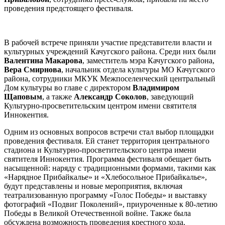
проведения предстоящего фестиваля.
В рабочей встрече приняли участие представители власти и
культурных учреждений Качугского района. Среди них были
Валентина Макарова
, заместитель мэра Качугского района,
Вера Смирнова
, начальник отдела культуры МО Качугского
района, сотрудники МКУК Межпоселенческий центральный
Дом культуры во главе с директором
Владимиром
Щаповым
, а также
Александр Соколов
, заведующий
Культурно-просветительским центром имени святителя
Иннокентия.
Одним из основных вопросов встречи стал выбор площадки
проведения фестиваля. Ей станет территория центрального
стадиона и Культурно-просветительского центра имени
святителя Иннокентия. Программа фестиваля обещает быть
насыщенной: наряду с традиционными формами, такими как
«Нарядное Прибайкалье» и «Хлебосольное Прибайкалье»,
будут представлены и новые мероприятия, включая
театрализованную программу «Голос Победы» и выставку
фотографий «Подвиг Поколений», приуроченные к 80-летию
Победы в Великой Отечественной войне. Также была
обсуждена возможность проведения крестного хода.