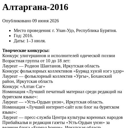
Алтаргана-2016
Опубликовано 09 июня 2026
Место проведения: г. Улан‑Удэ, Республика Бурятия.
Год: 2016.
Даты: 1–3 июля.
Творческие конкурсы:
Конкурс улигершинов и исполнителей одической поэзии
Возрастная группа от 10 до 18 лет:
Лауреат — Родион Шантанов, Иркутская область
Конкурс фольклорных коллективов «Буряад хүнэй нэгэ үдэр»
Лауреат — фольклорный коллектив «Ургы», Боханский
район, Иркутская область
Конкурс «Алтан Саг»
Номинация «Лучший печатный материал среди редакций на
бурятском языке»:
Лауреат — «Усть-Ордын үнэн», Иркутская область.
Номинация «Лучший интернет-сайт или блог на бурятском
языке»:
Лауреат — пресс-служба Центра культуры коренных народов
Прибайкалья и редакция газеты «Усть-Ордын үнэн» за
ведение блога «Буряад һонин», Иркутская область.