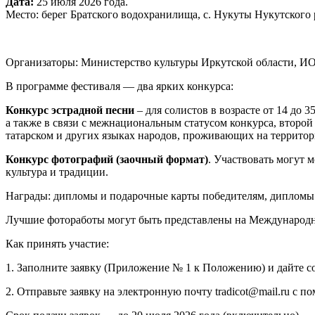
Дата:
25 июля 2026 года.
Место: берег Братского водохранилища, с. Нукуты Нукутского
Организаторы: Министерство культуры Иркутской области, И
В программе фестиваля — два ярких конкурса:
Конкурс эстрадной песни
– для солистов в возрасте от 14 до 
а также в связи с межнациональным статусом конкурса, второй 
татарском и других языках народов, проживающих на территор
Конкурс фотографий (заочный формат)
. Участвовать могут 
культура и традиции.
Награды: дипломы и подарочные карты победителям, дипломы з
Лучшие фотоработы могут быть представлены на Международно
Как принять участие:
1. Заполните заявку (Приложение № 1 к Положению) и дайте 
2. Отправьте заявку на электронную почту tradicot@mail.ru